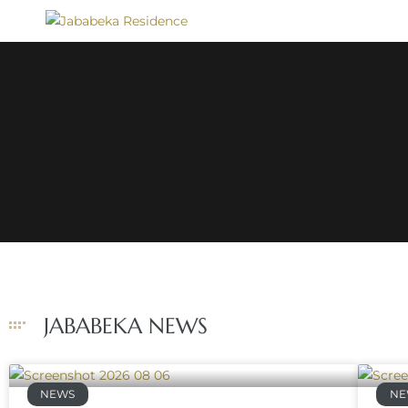
JABABEKA
RESIDENCE
Bring
Better
Quality
of
Life
JABABEKA NEWS
NEWS
NE