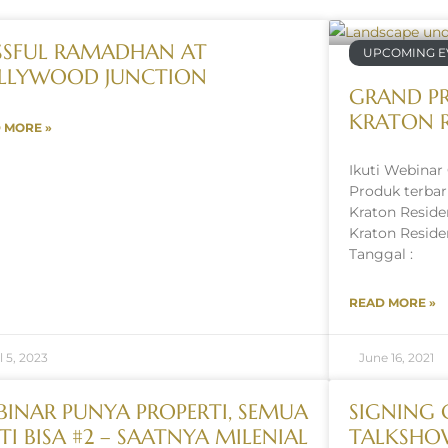
ISSFUL RAMADHAN AT
UPCOMING E
LLYWOOD JUNCTION
GRAND P
KRATON R
 MORE »
Ikuti Webinar
Produk terbar
Kraton Resid
Kraton Reside
Tanggal :
READ MORE »
l 5, 2023
June 16, 2021
BINAR PUNYA PROPERTI, SEMUA
SIGNING
TI BISA #2 – SAATNYA MILENIAL
TALKSHOW