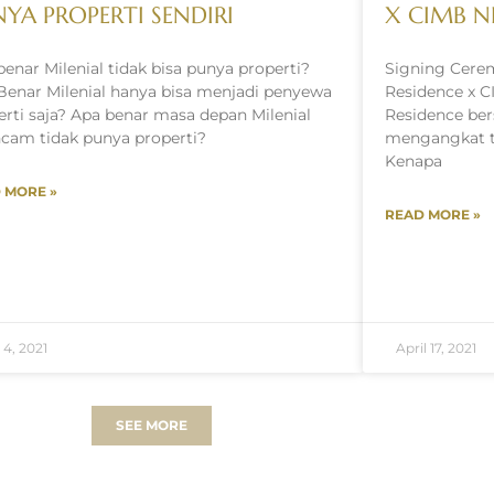
YA PROPERTI SENDIRI
X CIMB N
benar Milenial tidak bisa punya properti?
Signing Cere
Benar Milenial hanya bisa menjadi penyewa
Residence x C
erti saja? Apa benar masa depan Milenial
Residence be
ncam tidak punya properti?
mengangkat t
Kenapa
 MORE »
READ MORE »
 4, 2021
April 17, 2021
SEE MORE