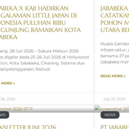
ABEKA X KAJI HADIRKAN
JABABEKA
NGALAMAN LITTLE JAPAN DI
CATATKA
DONESIA PULUHAN RIBU
POHON MA
NGUNJUNG RAMAIKAN KOTA
UTARA BE
BABEKA
Muara Gembong
Infrastruktur
rang, 28 Juli 2026 – Sakura Matsuri 2026
bersama 27 pe
es digelar pada 25–26 Juli 2026 di Hollywood
Jababeka men
tion, Kota Jababeka, Cikarang. Selama dua
 penyelenggaraan, festival
READ MORE »
 MORE »
 28, 2026
July 23, 2026
WS
NEWS
SLETTER JUNI 2026
PT JABAB