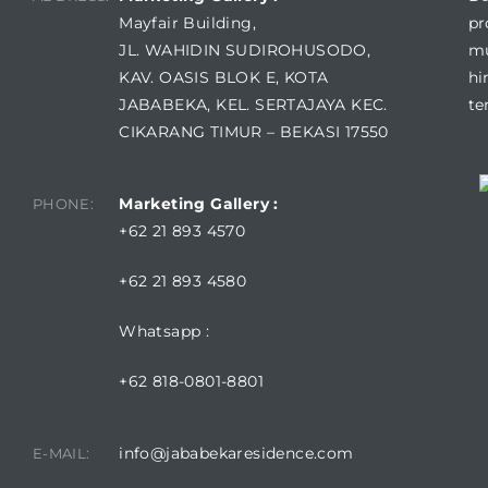
Mayfair Building,
pr
JL. WAHIDIN SUDIROHUSODO,
mu
KAV. OASIS BLOK E, KOTA
hi
JABABEKA, KEL. SERTAJAYA KEC.
te
CIKARANG TIMUR – BEKASI 17550
Marketing Gallery :
PHONE:
+62 21 893 4570
+62 21 893 4580
Whatsapp :
+62 818-0801-8801
info@jababekaresidence.com
E-MAIL: