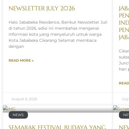
NEWSLETTER JULY 2026
JAB
PE
IN
Halo Jababeka Residence, Berikut Newsletter Juli
di tahun 2026, edisi ini membahas mengenai
PE
informasi kota yang menyeluruh untuk warga
JA
Kota Jababeka Cikarang Selamat membaca
dengan
Cika
suks
READ MORE »
Junc
hari
READ
August 6, 2026
July
NEWS
NE
SEMARAK FESTIVAL BUDAYA YANG
NEW