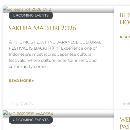
BL
UPCOMING EVENTS
HO
SAKURA MATSURI 2026
READ
🌸 THE MOST EXCITING JAPANESE CULTURAL
FESTIVAL IS BACK! 🇯🇵✨ Experience one of
Indonesia’s most iconic Japanese cultural
festivals, where culture, entertainment, and
community come
READ MORE »
July 17, 2026
Apri
WE
UPCOMING EVENTS
PAS