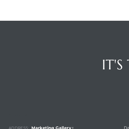
IT'
D
FIND US
R
Marketing Gallery :
Da
ADDRESS: