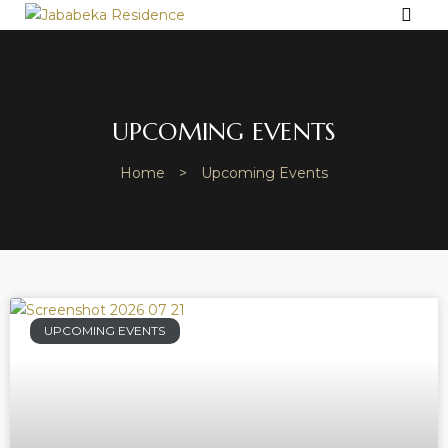
JABABEKA
RESIDENCE
Men
Bring
Better
Quality
UPCOMING EVENTS
of
Life
Home
>
Upcoming Events
UPCOMING EVENTS