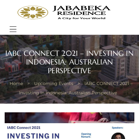
JABA
RESI
Bring
Better
Quality
Menu
of
Life
IABC CONNECT 2021 – INVESTING IN
INDONESIA: AUSTRALIAN
PERSPECTIVE
Home
>
Upcoming Events
>
IABC CONNECT 2021 –
Investing In Indonesia: Australian Perspective