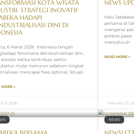
ANSFORMASI KOTA WISATA
NEWS UPD
USTRI: STRATEGI INOVATIF
BABEKA HADAPI
Halo Jababeka
pertama di ta
NDUSTRIALISASI DINI DI
mengenai padu
DONESIA
potensi pasar
menyeluruh
rta, 6 Maret 2026 Indonesia tengah
hadapi fenomena deindustrialisasi dini,
READ MORE »
 kondisi ketika kontribusi sektor
faktur mulai menurun sebelum tingkat
trialisasi mencapai fase optimal. Situasi
 MORE »
ch 6, 2026
February 25, 2
WS
NEWS
BABEKA BERSAMA
NEWSLETT