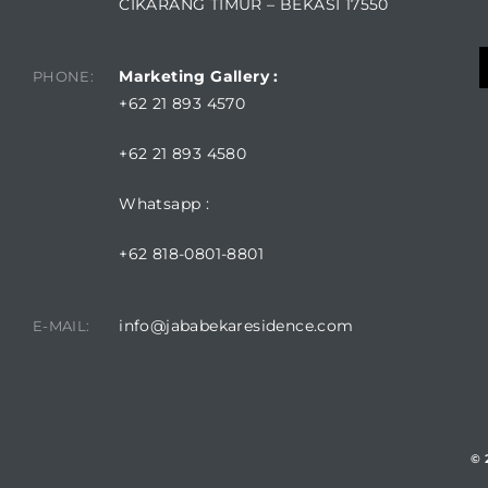
CIKARANG TIMUR – BEKASI 17550
Marketing Gallery :
PHONE:
+62 21 893 4570
+62 21 893 4580
Whatsapp :
+62 818-0801-8801
info@jababekaresidence.com
E-MAIL:
© 