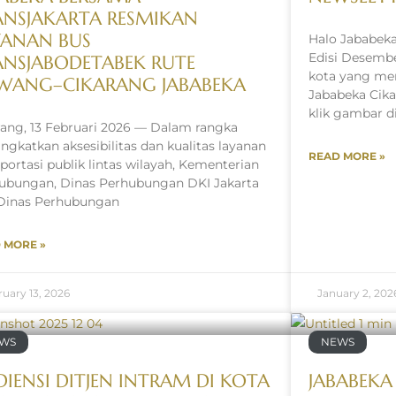
ANSJAKARTA RESMIKAN
YANAN BUS
Halo Jababeka
Edisi Desembe
ANSJABODETABEK RUTE
kota yang me
WANG–CIKARANG JABABEKA
Jababeka Cik
klik gambar d
rang, 13 Februari 2026 — Dalam rangka
ngkatkan aksesibilitas dan kualitas layanan
READ MORE »
sportasi publik lintas wilayah, Kementerian
ubungan, Dinas Perhubungan DKI Jakarta
Dinas Perhubungan
 MORE »
uary 13, 2026
January 2, 202
WS
NEWS
IENSI DITJEN INTRAM DI KOTA
JABABEKA