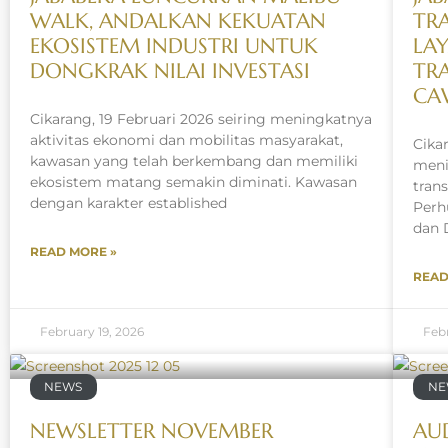
WALK, ANDALKAN KEKUATAN
TR
EKOSISTEM INDUSTRI UNTUK
LA
DONGKRAK NILAI INVESTASI
TR
CA
Cikarang, 19 Februari 2026 seiring meningkatnya
aktivitas ekonomi dan mobilitas masyarakat,
Cika
kawasan yang telah berkembang dan memiliki
meni
ekosistem matang semakin diminati. Kawasan
tran
dengan karakter established
Perh
dan 
READ MORE »
READ
February 19, 2026
Febr
NEWS
NE
NEWSLETTER NOVEMBER
AUD