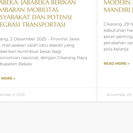
ABEKA: JABABEKA BERIKAN
MODERN B
MBARAN MOBILITAS
MANDIRI 
SYARAKAT DAN POTENSI
TEGRASI TRANSPORTASI
Cikarang, 29 
kebutuhan har
peran pentin
rang, 2 Desember 2025 – Provinsi Jawa
perubahan za
t merupakan salah satu daerah yang
pola belanja
erikan kontribusi besar bagi
konomian nasional, dengan Cikarang Raya
abupaten Bekasi
READ MORE »
 MORE »
ember 2, 2025
November 29,