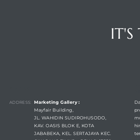
IT'
D
FIND US
R
Marketing Gallery :
Da
ADDRESS:
Mayfair Building,
pr
JL. WAHIDIN SUDIROHUSODO,
mu
KAV. OASIS BLOK E, KOTA
hi
JABABEKA, KEL. SERTAJAYA KEC.
te