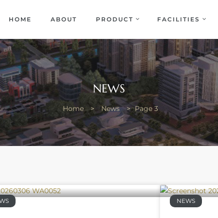
EKA
ENCE
HOME
ABOUT
PRODUCT
FACILITIES
NEWS
Home
>
News
>
Page 3
WS
NEWS