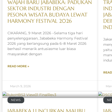
WAJAH BARU JABABEKA: PADUKAN
TR
SEKTOR INDUSTRI DENGAN
IND
PESONA WISATA BUDAYA LEWAT
JA
HARMONY FESTIVAL 2026
DEI
IN
CIKARANG, 9 Maret 2026 –Selama tiga hari
penyelenggaraan, Jababeka Harmony Festival
Jaka
2026 yang berlangsung pada 6–8 Maret 2026
meng
berhasil menarik antusiasme luar biasa
yaitu
masyarakat dengan
manu
indus
READ MORE »
READ
March 9, 2026
Mar
NEWS
NE
JABABEKA LUNCURKAN MALIBU
JA