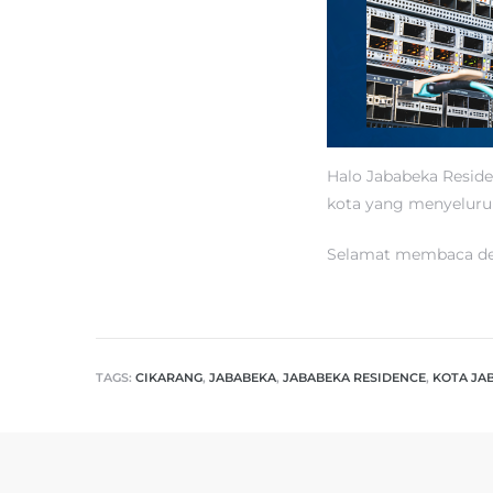
Halo Jababeka Reside
kota yang menyeluru
Selamat membaca den
TAGS:
CIKARANG
,
JABABEKA
,
JABABEKA RESIDENCE
,
KOTA JA