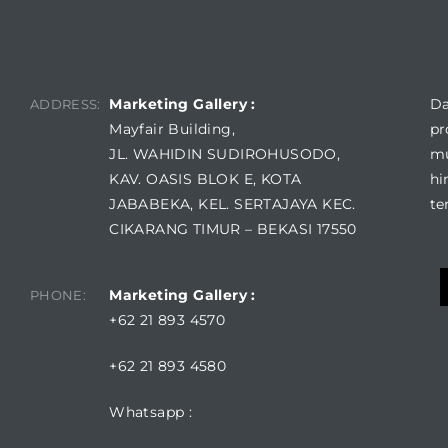
D
FIND US
R
Marketing Gallery :
Da
ADDRESS:
Mayfair Building,
pr
JL. WAHIDIN SUDIROHUSODO,
mu
KAV. OASIS BLOK E, KOTA
hi
JABABEKA, KEL. SERTAJAYA KEC.
te
CIKARANG TIMUR – BEKASI 17550
Marketing Gallery :
PHONE:
+62 21 893 4570
+62 21 893 4580
Whatsapp :