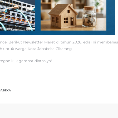
nce, Berikut Newsletter Maret di tahun 2026, edisi ni membaha
h untuk warga Kota Jababeka Cikarang
gan klik gambar diatas ya!
BABEKA