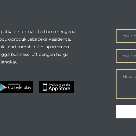
ENQUIR
OWNLOAD JABABEKA
ESIDENCE APPLICATION
patkan informasi terbaru mengenai
oduk-produk Jababeka Residence,
lai dari rumah, ruko, apartemen
ngga business loft dengan harga
rjangkau.