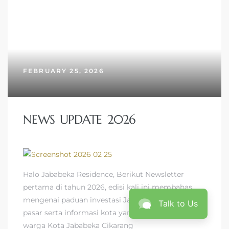
FEBRUARY 25, 2026
NEWS UPDATE 2026
Halo Jababeka Residence, Berikut Newsletter
pertama di tahun 2026, edisi kali ini membahas
mengenai paduan investasi Jababeka 2026: potensi
Talk to Us
pasar serta informasi kota yang menyeluruh untuk
warga Kota Jababeka Cikarang