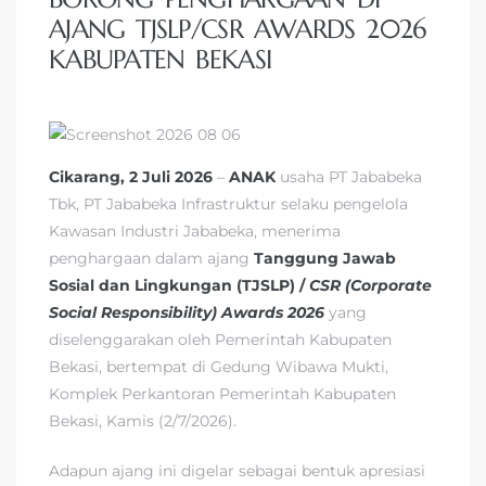
AJANG TJSLP/CSR AWARDS 2026
KABUPATEN BEKASI
Cikarang, 2 Juli 2026
–
ANAK
usaha PT Jababeka
Tbk, PT Jababeka Infrastruktur selaku pengelola
Kawasan Industri Jababeka, menerima
penghargaan dalam ajang
Tanggung Jawab
Sosial dan Lingkungan (
TJSLP
) /
CSR (Corporate
Social Responsibility)
Awards 2026
yang
diselenggarakan oleh Pemerintah Kabupaten
Bekasi, bertempat di Gedung Wibawa Mukti,
Komplek Perkantoran Pemerintah Kabupaten
Bekasi, Kamis (2/7/2026).
Adapun ajang ini digelar sebagai bentuk apresiasi