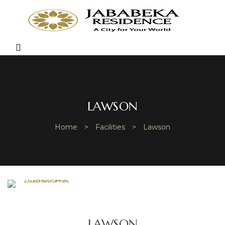
JABA
RESI
Bring
Better
Quality
Menu
of
Life
LAWSON
Home
>
Facilities
>
Lawson
LAWSON