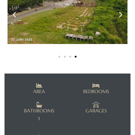
AREA
BEDROOMS
BATHROOMS
GARAGES
1