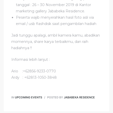
tanggal : 26 – 30 November 2019 di Kantor
marketing gallery Jababeka Residence.
Peserta wajib menyerahkan hasil foto asli via
email / usb flashdisk saat pengambilan hadiah
Jadi tunggu apalagi, ambil kamera kamu, abadikan
momennya, share karya terbaikmu, dan raih
hadiahnya !!
Informasi lebih lanjut :
Ario :+62856-9233-0770
Ardy : +62813-1050-3848
IN
UPCOMING EVENTS
POSTED BY
JABABEKA RESIDENCE