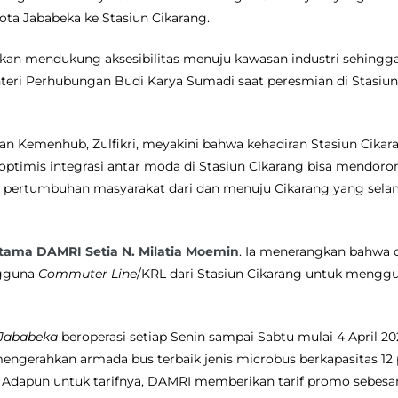
ota Jababeka ke Stasiun Cikarang.
ni akan mendukung aksesibilitas menuju kawasan industri sehi
enteri Perhubungan Budi Karya Sumadi saat peresmian di Stasiu
pian Kemenhub, Zulfikri, meyakini bahwa kehadiran Stasiun Cik
optimis integrasi antar moda di Stasiun Cikarang bisa mendor
ertumbuhan masyarakat dari dan menuju Cikarang yang selama
tama DAMRI Setia N. Milatia Moemin
.
Ia menerangkan
bahwa d
ngguna
Commuter Line
/KRL dari Stasiun Cikarang untuk mengg
 Jababeka
beroperasi setiap Senin sampai Sabtu mulai 4 April 2
 mengerahkan armada bus terbaik jenis microbus berkapasitas 1
. Adapun untuk tarifnya, DAMRI memberikan tarif promo sebesa