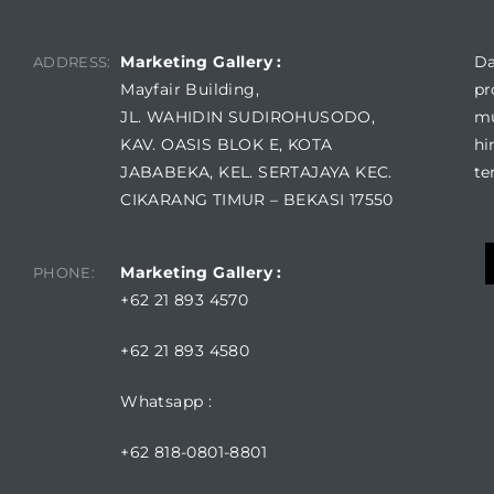
D
FIND US
R
Marketing Gallery :
Da
ADDRESS:
Mayfair Building,
pr
JL. WAHIDIN SUDIROHUSODO,
mu
KAV. OASIS BLOK E, KOTA
hi
JABABEKA, KEL. SERTAJAYA KEC.
te
CIKARANG TIMUR – BEKASI 17550
Marketing Gallery :
PHONE:
+62 21 893 4570
+62 21 893 4580
Whatsapp :
+62 818-0801-8801