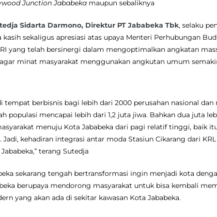
ywood Junction Jababeka
maupun sebaliknya
tedja Sidarta Darmono, Direktur PT Jababeka Tbk
, selaku p
asih sekaligus apresiasi atas upaya Menteri Perhubungan Budi
I yang telah bersinergi dalam mengoptimalkan angkatan massa
 agar minat masyarakat menggunakan angkutan umum semaki
i tempat berbisnis bagi lebih dari 2000 perusahan nasional dan
h populasi mencapai lebih dari 1,2 juta jiwa. Bahkan dua juta le
syarakat menuju Kota Jababeka dari pagi relatif tinggi, baik it
adi, kehadiran integrasi antar moda Stasiun Cikarang dari KRL
Jababeka,” terang Sutedja
beka sekarang tengah bertransformasi ingin menjadi kota deng
abeka berupaya mendorong masyarakat untuk bisa kembali me
ern yang akan ada di sekitar kawasan Kota Jababeka.