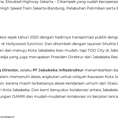
ne, Elevated Highway Jakarta – Cikampek yang sudah beroperasi 
ng, High Speed Train Jakarta-Bandung, Pelabuhan Patimban serta B
sis sejak tahun 2020 dengan hadirnya transportasi publik deng
di Hollywood Junction. Dan ditambah dengan layanan Shuttle 
dari dan menuju Kota Jababeka kian mudah, tapi TOD City di J
edja yang juga merupakan Presiden Direktur dari Jababeka Re
Director,
selaku
PT Jababeka Infrastruktur
menambahkan bahw
lam memenuhi akses angkutan untuk wilayah Kawasan Kota Ja
r, karena masih terbatasnya akses kendaraan umum dari Stasiun
Kota Jababeka. Dan kami bersyukur kolaborasi antara Jababe
ngan DAMRI dan mudah-mudahan kolaborasi ini berjalan lanca
ESIDENCE