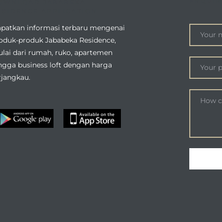
ENQUIR
OWNLOAD JABABEKA
ESIDENCE APPLICATION
patkan informasi terbaru mengenai
oduk-produk Jababeka Residence,
lai dari rumah, ruko, apartemen
ngga business loft dengan harga
rjangkau.