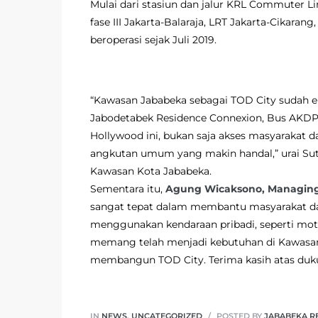
Mulai dari stasiun dan jalur KRL Commuter Li
fase III Jakarta-Balaraja, LRT Jakarta-Cikara
beroperasi sejak Juli 2019.
“Kawasan Jababeka sebagai TOD City sudah ek
Jabodetabek Residence Connexion, Bus AKDP 
Hollywood ini, bukan saja akses masyarakat 
angkutan umum yang makin handal,” urai Sut
Kawasan Kota Jababeka.
Sementara itu,
Agung Wicaksono, Managing 
sangat tepat dalam membantu masyarakat da
menggunakan kendaraan pribadi, seperti moto
memang telah menjadi kebutuhan di Kawasan 
membangun TOD City. Terima kasih atas duku
IN
NEWS
,
UNCATEGORIZED
POSTED BY
JABABEKA R