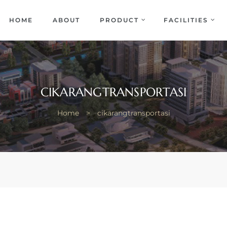
EKA
ENCE
HOME
ABOUT
PRODUCT
FACILITIES
CIKARANGTRANSPORTASI
Home
>
cikarangtransportasi