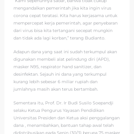
“Kami sepenuhnya sadar, bahwa tidak cukup
mengandalkan pemerintah jika kita ingin virus
corona cepat teratasi. Kita harus kerjasama untuk
mempercepat kerja pemerintah, agar penyebaran
dari virus bisa kita tertangani secepat mungkin
dan tidak ada lagi korban,” terang Budianto.
Adapun dana yang saat ini sudah terkumpul akan
digunakan membeli alat pelindung diri (APD),
masker N95, respirator hand sanitizer, dan
desinfektan. Sejauh ini dana yang terkumpul
kurang lebih sebesar 6 miliar rupiah dan
jumlahnya masih akan terus bertambah.
Sementara itu, Prof. Dr. Ir Budi Susilo Soepandji
selaku Ketua Pengurus Yayasan Pendidikan
Universitas Presiden dan Ketua aksi penggalangan
dana , menambahkan, bantuan tahap awal telah
didistribusikan pada Senin (30/3) berupa 75 masker