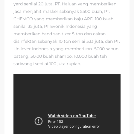
yard senilai 20 juta, PT. Haluan yang memberikan
jasa menjahit masker sebanyak 5500 buah, PT.
CHEMCO yang memberikan baju APD 100 buah
senilai 35 juta, PT Evonik Indonesia yang
memberikan hand sanitizer 5 ton dan cairan
disinfektan sebanyak 10 ton senilai 333 juta, dan PT.
Unilever Indonesia yang memberikan 5000 sabun
batang, 30.00 buah shampo, 10.000 buah teh
sariwangi senilai 100 juta rupiah.