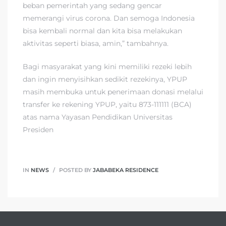
beban pemerintah yang sedang gencar
memerangi virus corona. Dan semoga Indonesia
bisa kembali normal dan kita bisa melakukan
aktivitas seperti biasa, amin,” tambahnya.
Bagi masyarakat yang kini memiliki rezeki lebih
dan ingin menyisihkan sedikit rezekinya, YPUP
masih membuka untuk penerimaan donasi melalui
transfer ke rekening YPUP, yaitu 873-111111 (BCA)
atas nama Yayasan Pendidikan Universitas
Presiden
IN
NEWS
POSTED BY
JABABEKA RESIDENCE