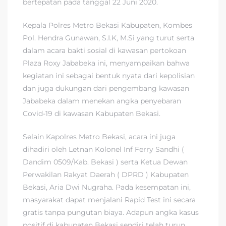
bertepatan pada tanggal 22 Juni 2020.
Kepala Polres Metro Bekasi Kabupaten, Kombes
Pol. Hendra Gunawan, S.I.K, M.Si yang turut serta
dalam acara bakti sosial di kawasan pertokoan
Plaza Roxy Jababeka ini, menyampaikan bahwa
kegiatan ini sebagai bentuk nyata dari kepolisian
dan juga dukungan dari pengembang kawasan
Jababeka dalam menekan angka penyebaran
Covid-19 di kawasan Kabupaten Bekasi.
Selain Kapolres Metro Bekasi, acara ini juga
dihadiri oleh Letnan Kolonel Inf Ferry Sandhi (
Dandim 0509/Kab. Bekasi ) serta Ketua Dewan
Perwakilan Rakyat Daerah ( DPRD ) Kabupaten
Bekasi, Aria Dwi Nugraha. Pada kesempatan ini,
masyarakat dapat menjalani Rapid Test ini secara
gratis tanpa pungutan biaya. Adapun angka kasus
positif di kabupaten Bekasi sendiri telah turun