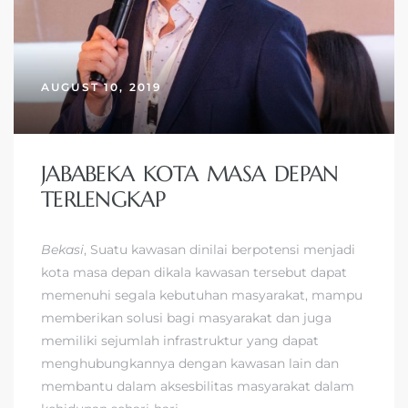
AUGUST 10, 2019
JABABEKA KOTA MASA DEPAN
TERLENGKAP
Bekasi
, Suatu kawasan dinilai berpotensi menjadi
kota masa depan dikala kawasan tersebut dapat
memenuhi segala kebutuhan masyarakat, mampu
memberikan solusi bagi masyarakat dan juga
memiliki sejumlah infrastruktur yang dapat
menghubungkannya dengan kawasan lain dan
membantu dalam aksesbilitas masyarakat dalam