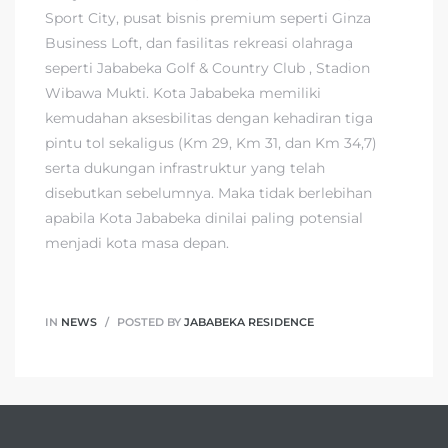
Sport City, pusat bisnis premium seperti Ginza
Business Loft, dan fasilitas rekreasi olahraga
seperti Jababeka Golf & Country Club , Stadion
Wibawa Mukti. Kota Jababeka memiliki
kemudahan aksesbilitas dengan kehadiran tiga
pintu tol sekaligus (Km 29, Km 31, dan Km 34,7)
serta dukungan infrastruktur yang telah
disebutkan sebelumnya. Maka tidak berlebihan
apabila Kota Jababeka dinilai paling potensial
menjadi kota masa depan.
IN
NEWS
POSTED BY
JABABEKA RESIDENCE