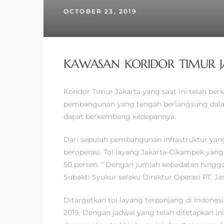
OCTOBER 23, 2019
KAWASAN KORIDOR TIMUR 
Koridor Timur Jakarta yang saat ini telah be
pembangunan yang tengah berlangsung dalam 
dapat berkembang kedepannya.
Dari sepuluh pembangunan infrastruktur yang
beroperasi. Tol layang Jakarta-Cikampek yan
50 persen. “ Dengan jumlah kepadatan hingga 
Subakti Syukur selaku Direktur Operasi PT. Ja
Ditargetkan tol layang terpanjang di Indones
2019. Dengan jadwal yang telah ditetapkan i