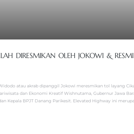
ELAH DIRESMIKAN OLEH JOKOWI & RESMI
o Widodo atau akrab dipanggil Jokowi meresmikan tol layang Ci
ariwisata dan Ekonomi Kreatif Wishnutama, Gubernur Jawa Bara
, dan Kepala BPJT Danang Parikesit. Elevated Highway ini meru