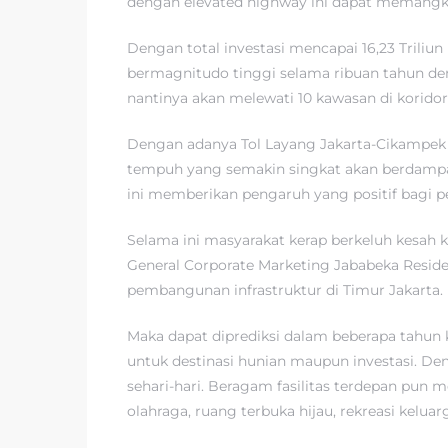
dengan elevated highway ini dapat memangk
Dengan total investasi mencapai 16,23 Trili
bermagnitudo tinggi selama ribuan tahun den
nantinya akan melewati 10 kawasan di koridor
Dengan adanya Tol Layang Jakarta-Cikampek 
tempuh yang semakin singkat akan berdampak l
ini memberikan pengaruh yang positif bagi pel
Selama ini masyarakat kerap berkeluh kesah
General Corporate Marketing Jababeka Resid
pembangunan infrastruktur di Timur Jakarta.
Maka dapat diprediksi dalam beberapa tahun
untuk destinasi hunian maupun investasi. De
sehari-hari. Beragam fasilitas terdepan pun 
olahraga, ruang terbuka hijau, rekreasi kelua