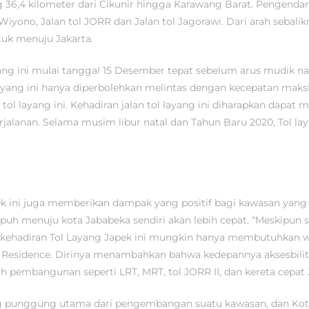
36,4 kilometer dari Cikunir hingga Karawang Barat. Pengendara d
 Wiyono, Jalan tol JORR dan Jalan tol Jagorawi. Dari arah sebali
tuk menuju Jakarta.
ng ini mulai tanggal 15 Desember tepat sebelum arus mudik nata
layang ini hanya diperbolehkan melintas dengan kecepatan maks
 tol layang ini. Kehadiran jalan tol layang ini diharapkan dapat 
nan. Selama musim libur natal dan Tahun Baru 2020, Tol layang
pek ini juga memberikan dampak yang positif bagi kawasan yang 
mpuh menuju kota Jababeka sendiri akan lebih cepat. “Meskipun 
ehadiran Tol Layang Japek ini mungkin hanya membutuhkan wak
 Residence. Dirinya menambahkan bahwa kedepannya aksesbilita
 pembangunan seperti LRT, MRT, tol JORR II, dan kereta cepat
g punggung utama dari pengembangan suatu kawasan, dan Kot