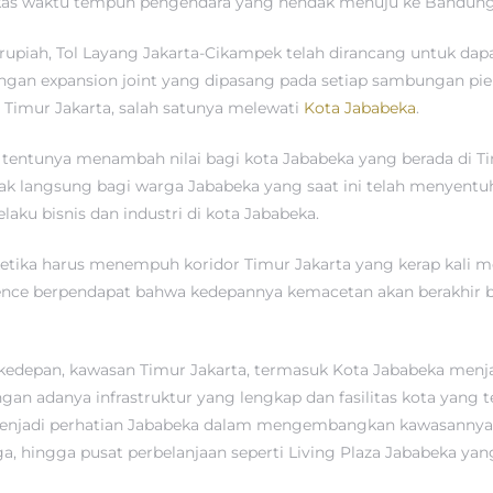
as waktu tempuh pengendara yang hendak menuju ke Bandung 
un rupiah, Tol Layang Jakarta-Cikampek telah dirancang untuk
gan expansion joint yang dipasang pada setiap sambungan pier
 Timur Jakarta, salah satunya melewati
Kota Jababeka
.
tentunya menambah nilai bagi kota Jababeka yang berada di T
angsung bagi warga Jababeka yang saat ini telah menyentuh ang
aku bisnis dan industri di kota Jababeka.
 ketika harus menempuh koridor Timur Jakarta yang kerap kali
ence berpendapat bahwa kedepannya kemacetan akan berakhir be
 kedepan, kawasan Timur Jakarta, termasuk Kota Jababeka men
ngan adanya infrastruktur yang lengkap dan fasilitas kota ya
menjadi perhatian Jababeka dalam mengembangkan kawasannya. Mu
rga, hingga pusat perbelanjaan seperti Living Plaza Jababeka yan