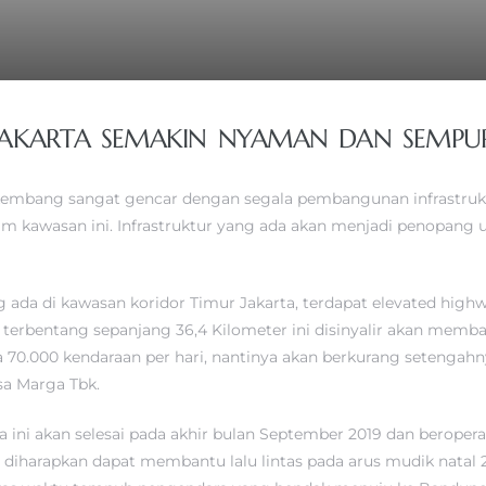
JAKARTA SEMAKIN NYAMAN DAN SEMPU
rkembang sangat gencar dengan segala pembangunan infrastruktur
kawasan ini. Infrastruktur yang ada akan menjadi penopang u
 ada di kawasan koridor Timur Jakarta, terdapat elevated hig
g terbentang sepanjang 36,4 Kilometer ini disinyalir akan memb
70.000 kendaraan per hari, nantinya akan berkurang setengahnya
sa Marga Tbk.
ia ini akan selesai pada akhir bulan September 2019 dan berope
ni diharapkan dapat membantu lalu lintas pada arus mudik nata