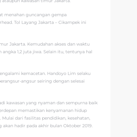
ataupun kawasan timur Jakarta.
 dapat menahan guncangan gempa
head. Tol Layang Jakarta – Cikampek ini
imur Jakarta. Kemudahan akses dan waktu
ka 1,2 juta jiwa. Selain itu, tentunya hal
 mengalami kemacetan. Handoyo Lim selaku
rangsur-angsur seiring dengan selesai
jadi kawasan yang nyaman dan sempurna baik
ng terdepan memastikan kenyamanan hidup
lai dari fasilitas pendidikan, kesehatan,
g akan hadir pada akhir bulan Oktober 2019.