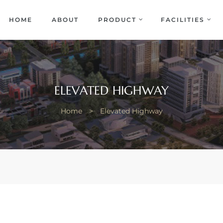
EKA
ENCE
HOME
ABOUT
PRODUCT
FACILITIES
ELEVATED HIGHWAY
Home
>
Elevated Highway