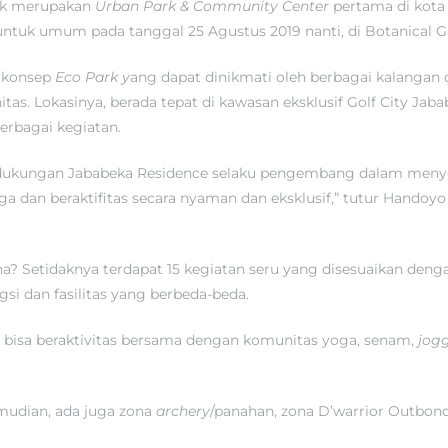
ark merupakan
Urban Park & Community Center
pertama di kota 
untuk umum pada tanggal 25 Agustus 2019 nanti, di Botanical G
 konsep
Eco Park y
ang dapat dinikmati oleh berbagai kalangan 
. Lokasinya, berada tepat di kawasan eksklusif Golf City Jaba
rbagai kegiatan.
dukungan Jababeka Residence selaku pengembang dalam menye
a dan beraktifitas secara nyaman dan eksklusif,” tutur Handoy
ana? Setidaknya terdapat 15 kegiatan seru yang disesuaikan deng
i dan fasilitas yang berbeda-beda.
 bisa beraktivitas bersama dengan komunitas yoga, senam,
jog
emudian, ada juga zona
archery
/panahan, zona D’warrior Outbon