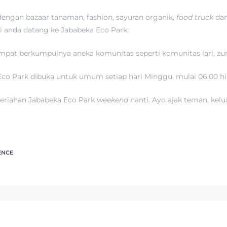
engan bazaar tanaman, fashion, sayuran organik,
food truck
dan
nti anda datang ke Jababeka Eco Park.
empat berkumpulnya aneka komunitas seperti komunitas lari, zumb
co Park dibuka untuk umum setiap hari Minggu, mulai 06.00 hi
eriahan Jababeka Eco Park
weekend
nanti. Ayo ajak teman, kel
ENCE