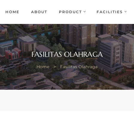
EKA
ENCE
HOME
ABOUT
PRODUCT
FACILITIES
FASILITAS OLAHRAGA
Home
>
Fasilitas Olahraga