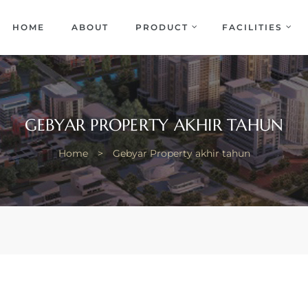
EKA
ENCE
HOME
ABOUT
PRODUCT
FACILITIES
GEBYAR PROPERTY AKHIR TAHUN
Home
>
Gebyar Property akhir tahun