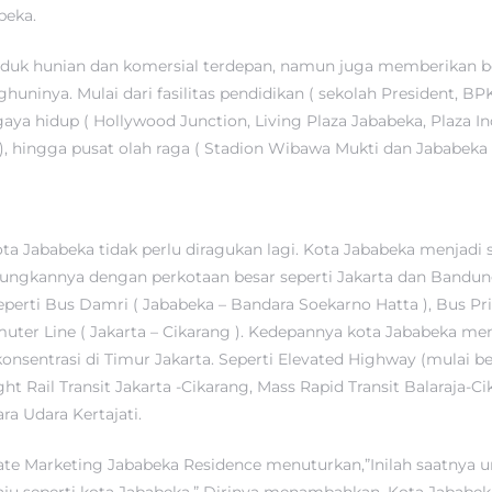
beka.
uk hunian dan komersial terdepan, namun juga memberikan bera
nya. Mulai dari fasilitas pendidikan ( sekolah President, BPK P
gaya hidup ( Hollywood Junction, Living Plaza Jababeka, Plaza In
 ), hingga pusat olah raga ( Stadion Wibawa Mukti dan Jababeka 
Kota Jababeka tidak perlu diragukan lagi. Kota Jababeka menjadi
ngkannya dengan perkotaan besar seperti Jakarta dan Bandung. 
erti Bus Damri ( Jababeka – Bandara Soekarno Hatta ), Bus Pr
muter Line ( Jakarta – Cikarang ). Kedepannya kota Jababeka 
nsentrasi di Timur Jakarta. Seperti Elevated Highway (mulai b
 Rail Transit Jakarta -Cikarang, Mass Rapid Transit Balaraja-C
a Udara Kertajati.
te Marketing Jababeka Residence menuturkan,”Inilah saatnya 
maju seperti kota Jababeka.” Dirinya menambahkan, Kota Jabab