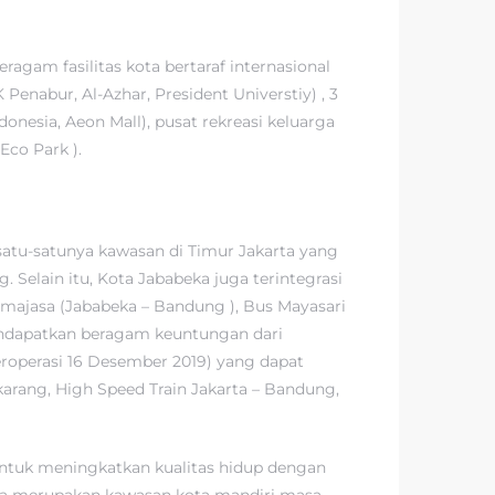
gam fasilitas kota bertaraf internasional
enabur, Al-Azhar, President Universtiy) , 3
donesia, Aeon Mall), pusat rekreasi keluarga
Eco Park ).
 satu-satunya kawasan di Timur Jakarta yang
Selain itu, Kota Jababeka juga terintegrasi
imajasa (Jababeka – Bandung ), Bus Mayasari
mendapatkan beragam keuntungan dari
eroperasi 16 Desember 2019) yang dapat
ikarang, High Speed Train Jakarta – Bandung,
untuk meningkatkan kualitas hidup dengan
eka merupakan kawasan kota mandiri masa