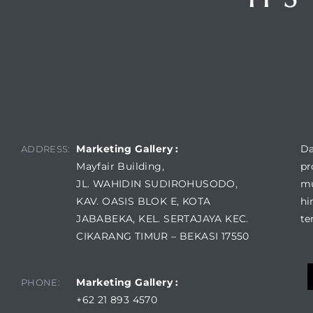
D
FIND US
R
Marketing Gallery :
Da
ADDRESS:
Mayfair Building,
pr
JL. WAHIDIN SUDIROHUSODO,
mu
KAV. OASIS BLOK E, KOTA
hi
JABABEKA, KEL. SERTAJAYA KEC.
te
CIKARANG TIMUR – BEKASI 17550
Marketing Gallery :
PHONE:
+62 21 893 4570