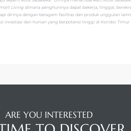
mart Living
dimana penghuninya dapat bekerja, tinggal, berekre
i dirinya dengan beragam fasilitas dan produk unggulan lain
si investasi dan hunian yang berpotensi tinggi di Koridor Timur 
ARE YOU INTERESTED
S TIME TO DISCOVER