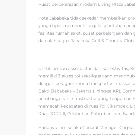
Pusat perbelanjaan modern Living Plaza Jaba
Kota Jababeka tidak sekedar memberikan prod
yang dapat memenuhi segala kebutuhan penghuni
fasilitas rumah sakit, pusat perbelanjaan dan 
dan olah raga ( Jababeka Golf & Country Club
Untuk urusan aksesbilitas dan konektivitas, 
memiliki 3 akses tol sekaligus yang menghubu
dengan beragam moda transportasi massal sep
Bakti (Jababeka – Jakarta ), hingga KRL Com
pembangunan infrastruktur yang tengah berko
memecah kepadatan di ruas Tol Cikampek, Light
Ruas JORR II, Pelabuhan Patimban, dan Bandar
Handoyo Lim selaku General Manager Corpora
berinvestasi di kawasan super lengkap dan 