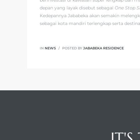
depan yang layak disebut sebagai
One Stop S
Kedepannya Jababeka akan semakin melengkap
sebagai kota mandiri terlengkap serta destina
IN
NEWS
POSTED BY
JABABEKA RESIDENCE
IT'