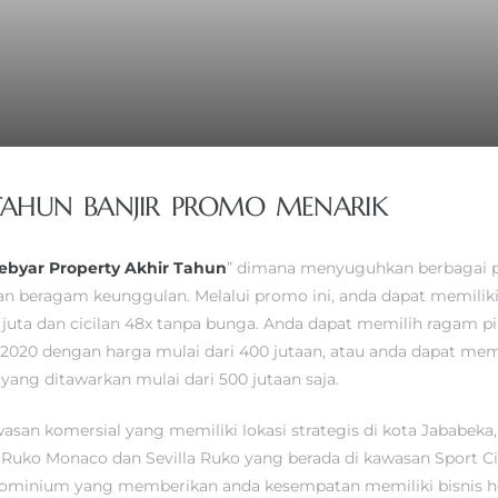
 TAHUN BANJIR PROMO MENARIK
ebyar Property Akhir Tahun
” dimana menyuguhkan berbagai p
n beragam keunggulan. Melalui promo ini, anda dapat memiliki
0 juta dan cicilan 48x tanpa bunga. Anda dapat memilih ragam p
2020 dengan harga mulai dari 400 jutaan, atau anda dapat memi
ang ditawarkan mulai dari 500 jutaan saja.
asan komersial yang memiliki lokasi strategis di kota Jababek
u Ruko Monaco dan Sevilla Ruko yang berada di kawasan Sport Ci
minium yang memberikan anda kesempatan memiliki bisnis ho