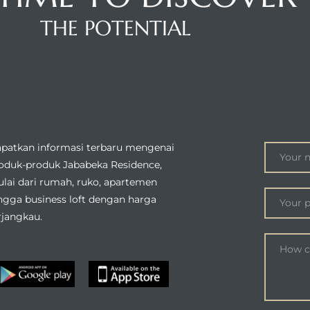
THE POTENTIAL
ENQUIR
OWNLOAD JABABEKA
ESIDENCE APPLICATION
patkan informasi terbaru mengenai
oduk-produk Jababeka Residence,
lai dari rumah, ruko, apartemen
ngga business loft dengan harga
rjangkau.