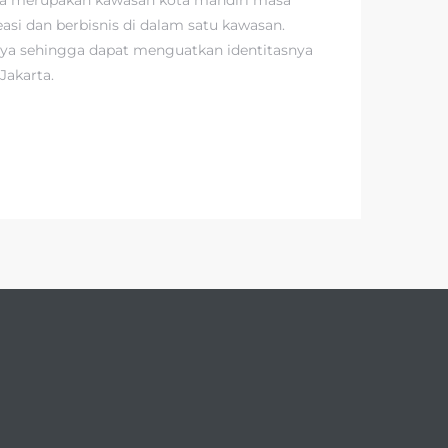
asi dan berbisnis di dalam satu kawasan.
nya sehingga dapat menguatkan identitasnya
Jakarta.