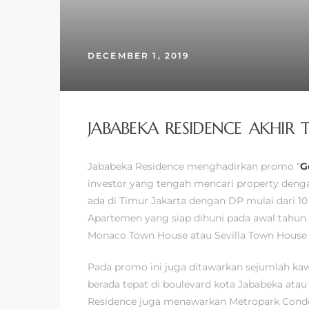
DECEMBER 1, 2019
JABABEKA RESIDENCE AKHIR
Jababeka Residence menghadirkan promo “
G
investor yang tengah mencari property denga
ada di Timur Jakarta dengan DP mulai dari 1
Apartemen yang siap dihuni pada awal tahun 
Monaco Town House atau Sevilla Town House y
Pada promo ini juga ditawarkan sejumlah kaw
berada tepat di boulevard kota Jababeka ata
Residence juga menawarkan Metropark Condo