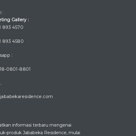
E:
ting Gallery :
1 893 4570
1 893 4580
app :
818-0801-8801
L:
jababekaresidence.com
WNLOAD JABABEKA RESIDENCE
LICATION
tkan informasi terbaru mengenai
uk-produk Jababeka Residence, mulai