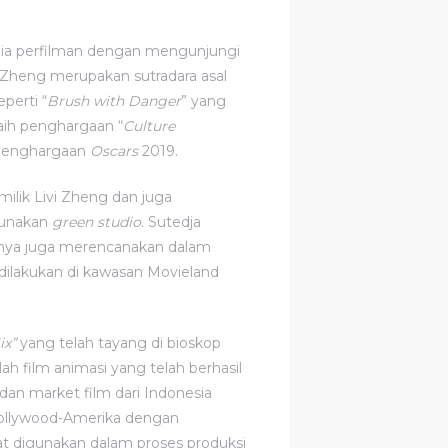
nia perfilman dengan mengunjungi
vi Zheng merupakan sutradara asal
perti “
Brush with Danger
” yang
aih penghargaan “
Culture
i penghargaan
Oscars
2019.
milik Livi Zheng dan juga
gunakan
green studio
. Sutedja
rinya juga merencanakan dalam
ilakukan di kawasan Movieland
ix”
yang telah tayang di bioskop
ah film animasi yang telah berhasil
an market film dari Indonesia
 Hollywood-Amerika dengan
t digunakan dalam proses produksi