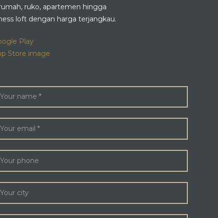
 rumah, ruko, apartemen hingga
ness loft dengan harga terjangkau.
QUIRE