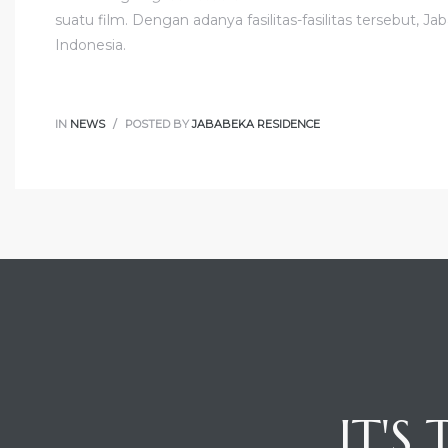
suatu film. Dengan adanya fasilitas-fasilitas tersebut, 
Indonesia.
IN
NEWS
POSTED BY
JABABEKA RESIDENCE
IT'S