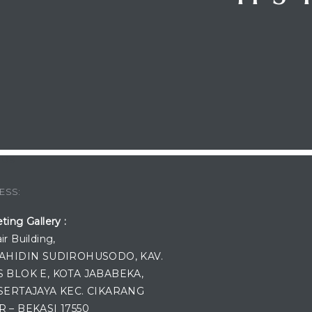
 US
ESS:
ting Gallery :
ir Building,
WAHIDIN SUDIROHUSODO, KAV.
S BLOK E, KOTA JABABEKA,
 SERTAJAYA KEC. CIKARANG
R – BEKASI 17550