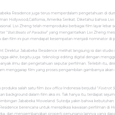
ababeka Residence juga terus memperdalam pengetahuan di du
filman Hollywood,California, Amerika Serikat. Diketahui bahwa Li
sional. Livi Zheng telah memproduksi berbagai film layar lebar se
ter “
Bali:Beats of Paradise
” yang mengantarkan Livi Zheng mer
nia dan film ini pun mendapat kesempatan menjadi nominator d
 Direktur Jababeka Residence melihat langsung isi dari studio 
ngga akhir, begitu juga teknologi editing digital dengan meng
nyak ilmu dan pengetahuan seputar perfilman. Terlebih itu, di
lam menggarap film yang proses pengambilan gambarnya akan d
produksi salah satu film
box office
Indonesia berjudul “
Foxtrot S
an background dalam film aksi ini. Tak hanya itu, terdapat sejuml
bimbingan Jababeka Movieland. Sutedja yakin bahwa kebutuhan d
a Residence berencana untuk mereplikasi kawasan perfilman di
ka, dan mengembangkan properti penunjang lainnya yang dapa