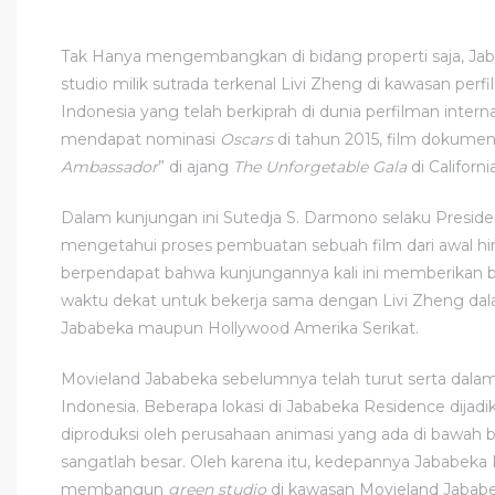
Tak Hanya mengembangkan di bidang properti saja, J
studio milik sutrada terkenal Livi Zheng di kawasan per
Indonesia yang telah berkiprah di dunia perfilman interna
mendapat nominasi
Oscars
di tahun 2015, film dokumen
Ambassador
” di ajang
The Unforgetable Gala
di Califor
Dalam kunjungan ini Sutedja S. Darmono selaku President
mengetahui proses pembuatan sebuah film dari awal hi
berpendapat bahwa kunjungannya kali ini memberikan ba
waktu dekat untuk bekerja sama dengan Livi Zheng da
Jababeka maupun Hollywood Amerika Serikat.
Movieland Jababeka sebelumnya telah turut serta dalam 
Indonesia. Beberapa lokasi di Jababeka Residence dijadik
diproduksi oleh perusahaan animasi yang ada di bawah 
sangatlah besar. Oleh karena itu, kedepannya Jababek
membangun
green studio
di kawasan Movieland Jababe