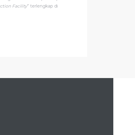
tion Facility
” terlengkap di