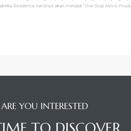
Jababeka Residence nantinya akan menjadi “
One Stop Movie Produc
ARE YOU INTERESTED
 TIME TO DISCOVER