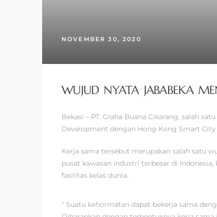
NOVEMBER 30, 2020
WUJUD NYATA JABABEKA MEN
Bekasi – PT. Graha Buana Cikarang, salah sa
Development dengan Hong Kong Smart City C
Kerja sama tersebut merupakan salah satu 
pusat kawasan industri terbesar di Indonesia
fasilitas kelas dunia.
“ Suatu kehormatan dapat bekerja sama den
Diharapkan dengan terbentuknya kerja sama i