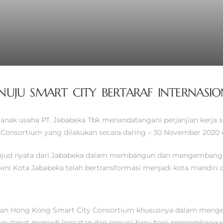
UJU SMART CITY BERTARAF INTERNASIO
tu anak usaha PT. Jababeka Tbk menandatangani perjanjian ker
onsortium yang dilakukan secara daring – 30 November 2020 
wujud nyata dari Jababeka dalam membangun dan mengembangkan
, kini Kota Jababeka telah bertransformasi menjadi kota mandir
gan Hong Kong Smart City Consortium khususnya dalam menge
ni dapat menjadi loncatan dan inovasi baru bagi pengembangan 