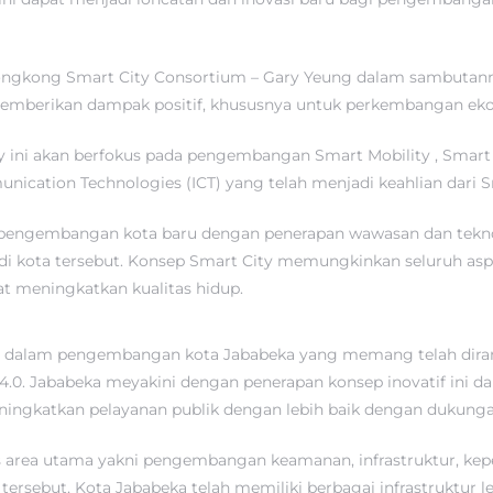
ongkong Smart City Consortium – Gary Yeung dalam sambutanny
mberikan dampak positif, khususnya untuk perkembangan eko
ni akan berfokus pada pengembangan Smart Mobility , Smart 
ication Technologies (ICT) yang telah menjadi keahlian dari S
 pengembangan kota baru dengan penerapan wawasan dan teknol
di kota tersebut. Konsep Smart City memungkinkan seluruh asp
at meningkatkan kualitas hidup.
an dalam pengembangan kota Jababeka yang memang telah diran
try 4.0. Jababeka meyakini dengan penerapan konsep inovatif ini
meningkatkan pelayanan publik dengan lebih baik dengan dukungan
 area utama yakni pengembangan keamanan, infrastruktur, kepe
tersebut, Kota Jababeka telah memiliki berbagai infrastruktur l