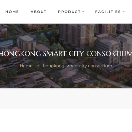
EKA
ENCE
HOME
ABOUT
PRODUCT
FACILITIES
HONGKONG SMART CITY CONSORTIU
Home
>
hongkong smart city consortium