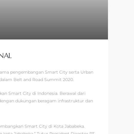
NAL
ja sama pengembangan Smart City serta Urban
dalam Belt and Road Summit 2020.
 Smart City di Indonesia. Berawal dari
i dengan dukungan beragam infrastruktur dan
mbangkan Smart City di Kota Jababeka.
kota Jababeka.” Tutur President Director PT.