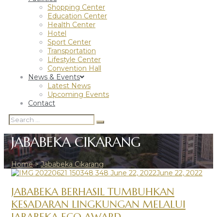
Shopping Center
Education Center
Health Center
Hotel
Sport Center
Transportation
Lifestyle Center
Convention Hall
News & Events
Latest News
Upcoming Events
Contact
Search
Search
for:
JABABEKA CIKARANG
Home
>
Jababeka Cikarang
TAG:
June 22, 2022
June 22, 2022
JABABEKA
JABABEKA BERHASIL TUMBUHKAN
KESADARAN LINGKUNGAN MELALUI
CIKARANG