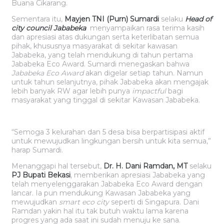
Buana Cikarang.
Sementara itu,
Mayjen TNI (Purn) Sumardi
selaku
Head of
city council Jababeka
menyampaikan rasa terima kasih
dan apresiasi atas dukungan serta keterlibatan semua
pihak, khususnya masyarakat di sekitar kawasan
Jababeka, yang telah mendukung di tahun pertama
Jababeka Eco Award. Sumardi menegaskan bahwa
Jababeka Eco Award
akan digelar setiap tahun. Namun
untuk tahun selanjutnya, pihak Jababeka akan mengajak
lebih banyak RW agar lebih punya
impactful
bagi
masyarakat yang tinggal di sekitar Kawasan Jababeka.
“Semoga 3 kelurahan dan 5 desa bisa berpartisipasi aktif
untuk mewujudkan lingkungan bersih untuk kita semua,”
harap Sumardi.
Menanggapi hal tersebut,
Dr. H. Dani Ramdan, MT
selaku
PJ Bupati Bekasi
, memberikan apresiasi Jababeka yang
telah menyelenggarakan Jababeka Eco Award dengan
lancar. Ia pun mendukung Kawasan Jababeka yang
mewujudkan
smart eco city
seperti di Singapura. Dani
Ramdan yakin hal itu tak butuh waktu lama karena
progres yang ada saat ini sudah menuju ke sana.