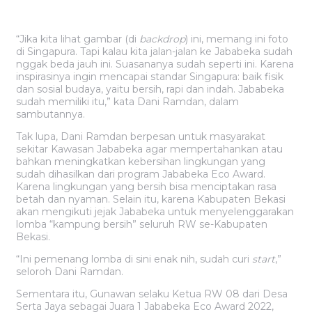
“Jika kita lihat gambar (di
backdrop
) ini, memang ini foto
di Singapura. Tapi kalau kita jalan-jalan ke Jababeka sudah
nggak beda jauh ini. Suasananya sudah seperti ini. Karena
inspirasinya ingin mencapai standar Singapura: baik fisik
dan sosial budaya, yaitu bersih, rapi dan indah. Jababeka
sudah memiliki itu,” kata Dani Ramdan, dalam
sambutannya.
Tak lupa, Dani Ramdan berpesan untuk masyarakat
sekitar Kawasan Jababeka agar mempertahankan atau
bahkan meningkatkan kebersihan lingkungan yang
sudah dihasilkan dari program Jababeka Eco Award.
Karena lingkungan yang bersih bisa menciptakan rasa
betah dan nyaman. Selain itu, karena Kabupaten Bekasi
akan mengikuti jejak Jababeka untuk menyelenggarakan
lomba “kampung bersih” seluruh RW se-Kabupaten
Bekasi.
“Ini pemenang lomba di sini enak nih, sudah curi
start
,”
seloroh Dani Ramdan.
Sementara itu, Gunawan selaku Ketua RW 08 dari Desa
Serta Jaya sebagai Juara 1 Jababeka Eco Award 2022,