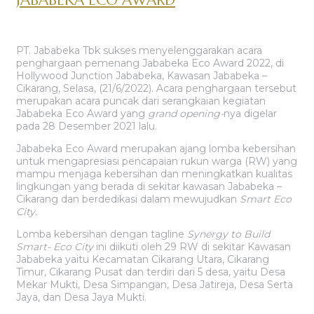
JABABEKA ECO AWARD
PT. Jababeka Tbk sukses menyelenggarakan acara
penghargaan pemenang Jababeka Eco Award 2022, di
Hollywood Junction Jababeka, Kawasan Jababeka –
Cikarang, Selasa, (21/6/2022). Acara penghargaan tersebut
merupakan acara puncak dari serangkaian kegiatan
Jababeka Eco Award yang
grand opening-
nya digelar
pada 28 Desember 2021 lalu.
Jababeka Eco Award merupakan ajang lomba kebersihan
untuk mengapresiasi pencapaian rukun warga (RW) yang
mampu menjaga kebersihan dan meningkatkan kualitas
lingkungan yang berada di sekitar kawasan Jababeka –
Cikarang dan berdedikasi dalam mewujudkan
Smart Eco
City.
Lomba kebersihan dengan tagline
Synergy to Build
Smart- Eco City
ini diikuti oleh 29 RW di sekitar Kawasan
Jababeka yaitu Kecamatan Cikarang Utara, Cikarang
Timur, Cikarang Pusat dan terdiri dari 5 desa, yaitu Desa
Mekar Mukti, Desa Simpangan, Desa Jatireja, Desa Serta
Jaya, dan Desa Jaya Mukti.