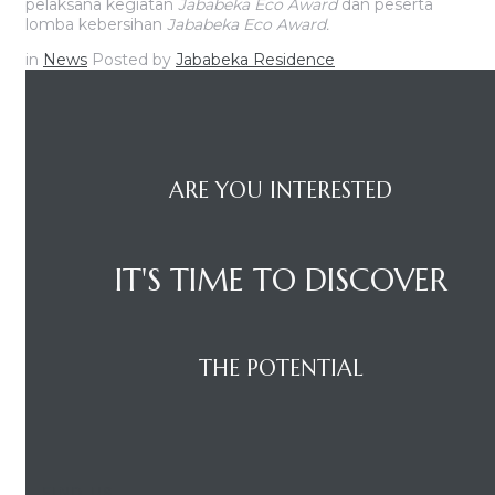
pelaksana kegiatan
Jababeka Eco Award
dan peserta
lomba kebersihan
Jababeka Eco Award.
in
News
Posted by
Jababeka Residence
ARE YOU INTERESTED
IT'S TIME TO DISCOVER
THE POTENTIAL
FIND US