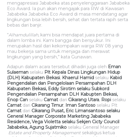
mengapresiasi Jababeka atas penyelenggaraan Jababeka
Eco Award. Ia pun akan mengajak para RW di Kawasan
Jababeka Jababeka Eco Award di masa mendatang agar
lingkungan bisa lebih bersih, sehat dan tertata rapih serta
bebas dari banjir.
“
Alhamdulillah
, kami bisa mendapat juara pertama di
dalam lomba ini. Kami bangga dan bersyukur. Ini
merupakan hasil dari kekompakan warga RW 08 yang
mau bekerja sama untuk menjaga dan merawat
lingkungan yang bersih,” kata Gunawan.
Adapun dalam acara tersebut dihadiri juga oleh
Eman
Sulaeman
selaku
Plt Kepala Dinas Lingkungan Hidup
(DLH) Kabupaten Bekasi
,
Khaerul Hamid
selaku
Kabid
Pengendalian dan Pengelolaan Persampahan DLH
Kabupaten Bekasi, Eddy Sirotim selaku Subkord
Pengendalian Persampahan DLH Kabupten Bekasi,
Enop Can
selaku
Camat
dari
Cikarang Utara
,
Ropi
selaku
Camat
dari
Cikarang Timur
,
Iman Santoso
selaku Plt
Camat
dari
Cikarang Pusat, Eric Limansantoso selaku
General Manager Corporate Marketing Jababeka
Residence, Vega Violetta selaku Sekjen Cicty Council
Jababeka, Agung Sujatmiko
selaku General Manager
Estate and Property Management
sekaligus ketua