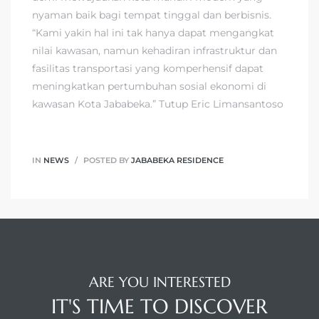
nyaman baik bagi tempat tinggal dan berbisnis.
“Kami yakin hal ini tak hanya dapat mengangkat
nilai kawasan, namun kehadiran infrastruktur dan
fasilitas transportasi yang komperhensif dapat
meningkatkan pertumbuhan sosial ekonomi di
kawasan Kota Jababeka.” Tutup Eric Limansantoso
IN
NEWS
POSTED BY
JABABEKA RESIDENCE
ARE YOU INTERESTED
IT'S TIME TO DISCOVER