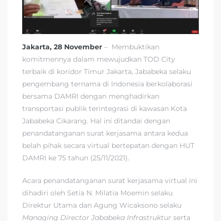
Jakarta, 28 November
– Membuktikan
komitmennya dalam mewujudkan TOD City
terbaik di koridor Timur Jakarta, Jababeka selaku
pengembang ternama di Indonesia berkolaborasi
bersama DAMRI dengan menghadirkan
transportasi publik terintegrasi di kawasan Kota
Jababeka Cikarang. Hal ini ditandai dengan
penandatanganan surat kerjasama antara kedua
belah pihak secara virtual bertepatan dengan HUT
DAMRI ke 75 tahun (25/11/2021).
Acara penandatanganan surat kerjasama virtual ini
dihadiri oleh Setia N. Milatia Moemin selaku
Direktur Utama dan Agung Wicaksono selaku
Managing Director Jababeka Infrastruktur
serta