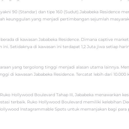
akni 90 (Standar) dan tipe 160 (Sudut).Jababeka Residence menj
mlah keunggulan yang menjadi pertimbangan sejumlah masyaraka
 berada di kawasan Jababeka Residence. Dimana captive market 
ni. Setidaknya di kawasan ini terdapat 1,2 Juta jiwa setiap hari
ndaraan yang tergolong tinggi menjadi alasan utama lainnya. Men
nggi di kawasan Jababeka Residence. Tercatat lebih dari 10.00
uko Hollywood Boulevard Tahap III, Jababeka menawarkan kesem
estasi terbaik. Ruko Hollywood Boulevard memiliki kelebihan Ded
 Hollywood Instagrammable Spots untuk memanjakan bagi para p