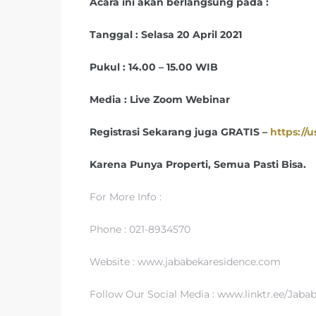
Acara ini akan berlangsung pada :
Tanggal : Selasa 20 April 2021
Pukul : 14.00 – 15.00 WIB
Media : Live Zoom Webinar
Registrasi Sekarang juga GRATIS –
https:/
Karena Punya Properti, Semua Pasti Bisa.
For More Info :
Phone : 021-8934570
Website : www.jababekaresidence.com
Follow Our Social Media : www.linktr.ee/Jab