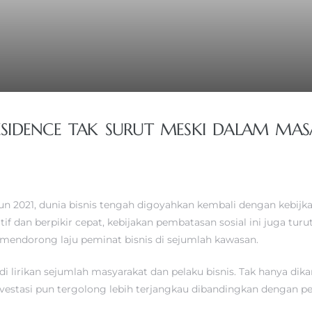
 RESIDENCE TAK SURUT MESKI DALAM MA
un 2021, dunia bisnis tengah digoyahkan kembali dengan kebi
tif dan berpikir cepat, kebijakan pembatasan sosial ini juga t
endorong laju peminat bisnis di sejumlah kawasan.
 lirikan sejumlah masyarakat dan pelaku bisnis. Tak hanya dika
vestasi pun tergolong lebih terjangkau dibandingkan dengan pe