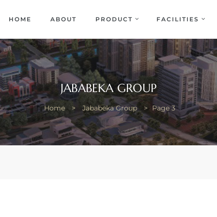
EKA
ENCE
HOME
ABOUT
PRODUCT
FACILITIES
JABABEKA GROUP
Home
>
Jababeka Group
>
Page 3