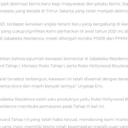
adi destinasi bisnis baru bagi masyarakat dan pelaku bisnis. S
rpadu yang berada di Timur Jakarta yang telah menjadi destina
2021, terdapat kenaikan angka tenant baru yang bergabung di k
 yang cukup signifikan kami perhatikan di awal tahun 2021 ini,
di Jababeka Residence, meski ditengah kondisi PSBB dan PPKM.
bahkan bahwa sejumlah kawasan komersial di Jababeka Residence 
d Tahap I, Monaco Ruko Tahap I, serta Ruko Hollywood Bouleva
al tersebut terbangun, kawasan ini telah diwarnai dengan beraga
nience store dan masih banyak lainnya.” Ungkap Eric.
beka Residence salah satu produknya yaitu Ruko Hollywood Boul
idence membuka pemasaran pada Tahap III kali ini.
evard Tahap I-II yang telah habis terjual, mendorong kami 
u yang ingin memiliki bisnis inilah kesempatan maraih cuan yang