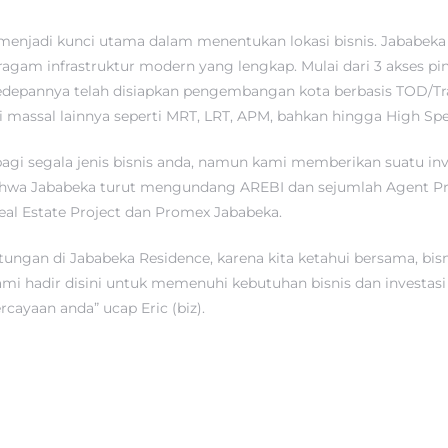
 menjadi kunci utama dalam menentukan lokasi bisnis. Jababeka 
eragam infrastruktur modern yang lengkap. Mulai dari 3 akses pi
kedepannya telah disiapkan pengembangan kota berbasis TOD/T
massal lainnya seperti MRT, LRT, APM, bahkan hingga High Spe
 bagi segala jenis bisnis anda, namun kami memberikan suatu inv
wa Jababeka turut mengundang AREBI dan sejumlah Agent Prop
Real Estate Project dan Promex Jababeka.
ungan di Jababeka Residence, karena kita ketahui bersama, bi
u kami hadir disini untuk memenuhi kebutuhan bisnis dan invest
cayaan anda” ucap Eric (biz).