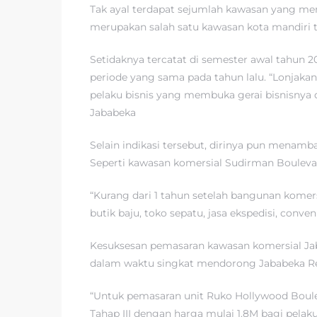
Tak ayal terdapat sejumlah kawasan yang menj
merupakan salah satu kawasan kota mandiri te
Setidaknya tercatat di semester awal tahun 
periode yang sama pada tahun lalu. “Lonjakan
pelaku bisnis yang membuka gerai bisnisnya 
Jababeka
Selain indikasi tersebut, dirinya pun menam
Seperti kawasan komersial Sudirman Boulevar
“Kurang dari 1 tahun setelah bangunan komersi
butik baju, toko sepatu, jasa ekspedisi, conve
Kesuksesan pemasaran kawasan komersial Jaba
dalam waktu singkat mendorong Jababeka Res
“Untuk pemasaran unit Ruko Hollywood Boul
Tahap III dengan harga mulai 1.8M bagi pelak