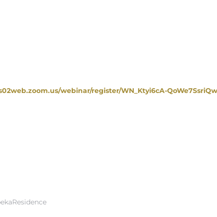
/us02web.zoom.us/webinar/register/WN_Ktyi6cA-QoWe7SsriQ
abekaResidence