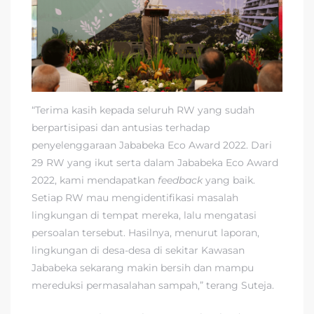
“Terima kasih kepada seluruh RW yang sudah
berpartisipasi dan antusias terhadap
penyelenggaraan Jababeka Eco Award 2022. Dari
29 RW yang ikut serta dalam Jababeka Eco Award
2022, kami mendapatkan
feedback
yang baik.
Setiap RW mau mengidentifikasi masalah
lingkungan di tempat mereka, lalu mengatasi
persoalan tersebut. Hasilnya, menurut laporan,
lingkungan di desa-desa di sekitar Kawasan
Jababeka sekarang makin bersih dan mampu
mereduksi permasalahan sampah,” terang Suteja.