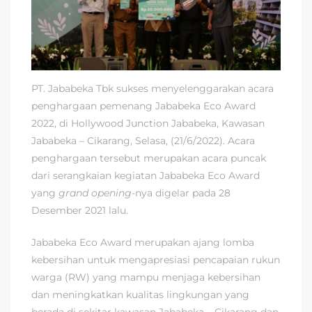
PT. Jababeka Tbk sukses menyelenggarakan acara
penghargaan pemenang Jababeka Eco Award
2022, di Hollywood Junction Jababeka, Kawasan
Jababeka – Cikarang, Selasa, (21/6/2022). Acara
penghargaan tersebut merupakan acara puncak
dari serangkaian kegiatan Jababeka Eco Award
yang
grand opening-
nya digelar pada 28
Desember 2021 lalu.
Jababeka Eco Award merupakan ajang lomba
kebersihan untuk mengapresiasi pencapaian rukun
warga (RW) yang mampu menjaga kebersihan
dan meningkatkan kualitas lingkungan yang