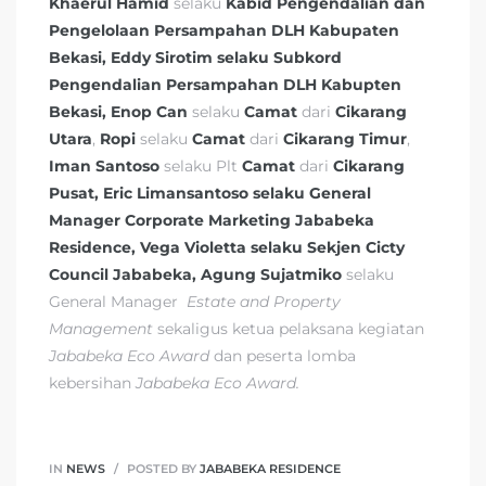
Khaerul Hamid
selaku
Kabid Pengendalian dan
Pengelolaan Persampahan DLH Kabupaten
Bekasi, Eddy Sirotim selaku Subkord
Pengendalian Persampahan DLH Kabupten
Bekasi, Enop Can
selaku
Camat
dari
Cikarang
Utara
,
Ropi
selaku
Camat
dari
Cikarang Timur
,
Iman Santoso
selaku Plt
Camat
dari
Cikarang
Pusat, Eric Limansantoso selaku General
Manager Corporate Marketing Jababeka
Residence, Vega Violetta selaku Sekjen Cicty
Council Jababeka, Agung Sujatmiko
selaku
General Manager
Estate and Property
Management
sekaligus ketua pelaksana kegiatan
Jababeka Eco Award
dan peserta lomba
kebersihan
Jababeka Eco Award.
IN
NEWS
POSTED BY
JABABEKA RESIDENCE