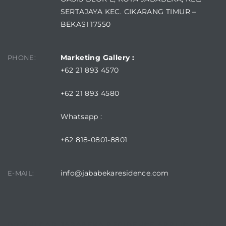
SERTAJAYA KEC. CIKARANG TIMUR –
BEKASI 17550
Marketing Gallery :
PHONE:
+62 21 893 4570
+62 21 893 4580
Whatsapp :
+62 818-0801-8801
info@jababekaresidence.com
E-MAIL:
DOWNLOAD JABABEKA RESIDENCE APPLICATION