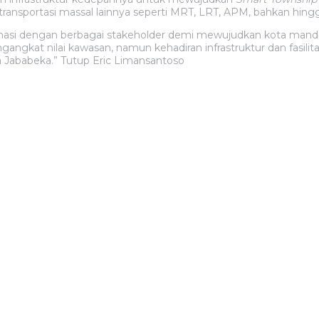
nsportasi massal lainnya seperti MRT, LRT, APM, bahkan hin
inasi dengan berbagai stakeholder demi mewujudkan kota mand
engangkat nilai kawasan, namun kehadiran infrastruktur dan fasili
 Jababeka.” Tutup Eric Limansantoso