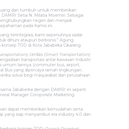
erjuang dan tumbuh untuk memberikan
m DAMRI Setia N. Milatia Moemin. Sebagai
 menghubungkan negeri dan menjadi
sepahaman pada Kamis ini.
ang terintegrasi, kami sepenuhnya sadar
k dihuni ataupun berbisnis.” Agung
 konsep TOD di Kota Jababeka Cikarang.
ransportation)
, cerdas
(Smart Transportation)
gadaan transportasi antar kawasan Industri
si umum lainnya (commuter bus, airport,
cal Bus yang dipercaya ramah lingkungan.
erika solusi begi masyarakat dan perusahaan
asama Jababerka dengan DAMRI ini seperti
eneral Manager Coroporate Marketing
rapkan dapat memberikan kemudahan serta
p yang siap menyambut era industry 4.0 dan
berbasis konsep TOD
(Transit Oriented