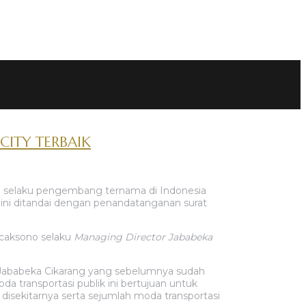
ITY TERBAIK
a selaku pengembang ternama di Indonesia
 ini ditandai dengan penandatanganan surat
icaksono selaku
Managing Director Jababeka
Jababeka Cikarang yang sebelumnya sudah
 transportasi publik ini bertujuan untuk
isekitarnya serta sejumlah moda transportasi