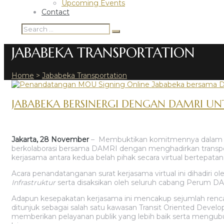
Upcoming Events
Contact
JABABEKA TRANSPORTATION
Home
>
Jababeka Transportation
JABABEKA BERSINERGI DENGAN DAMRI U
Jakarta, 28 November
– Membuktikan komitmennya dalam me
berkolaborasi bersama DAMRI dengan menghadirkan transporta
kerjasama antara kedua belah pihak secara virtual bertepat
Acara penandatanganan surat kerjasama virtual ini dihadiri
Infrastruktur
serta disaksikan oleh seluruh cabang Perum D
Adapun kesepakatan kerjasama ini mencakup sejumlah ren
ditunjuk sebagai salah satu kawasan Transit Oriented Devel
memberikan pelayanan publik yang lebih baik serta mengubu