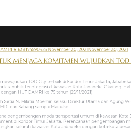
November 30, 2021
November 30, 2021
NTUK MENJAGA KOMITMEN WUJUDKAN TOD C
wujudkan TOD City terbaik di koridor Timur Jakarta, Jababek
si publik terintegrasi di kawasan Kota Jababeka Cikarang. Hal
an dengan HUT DAMRI ke 75 tahun (25/11/2021).
 oleh Setia N. Milatia Moemin selaku Direktur Utama dan Agung W
AMRI dari Sabang sampai Marauke.
cana pengembangan moda transportasi umum di kawasan Kota 
opment di koridor Timur Jakarta. Perencanaan pengembangan moda
ngkan seluruh kawasan Kota Jababeka dengan kota-kota besar d