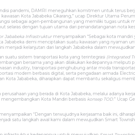
h kondisi pandemi, DAMRI meneguhkan komitmen untuk terus b
 di kawasan Kota Jababeka Cikarang,” ucap Direktur Utama Peru
rfungsi sebagai agen-pembangunan yang memiliki tugas untuk
but selaras dengan tujuan utama dari penandatanganan nota ke
r Jababeka Infrastruktur
menyampaikan “Sebagai kota mandiri y
ta Jababeka demi menciptakan suatu kawasan yang nyaman untu
i menjadi kelanjutan dari langkah Jababeka dalam mewujudkan
n suatu sistem transportasi kota yang terintegrasi
(Integrated T
mbangan bersama yang akan dilakukan kedepannya meliputi pen
awasan industry, transportasi penghubung antar moda transporta
ortasi modern berbasis digital, serta pengadaan armada Electri
wasan Kota Jababeka, diharapkan dapat membantu sekaligus memb
perusahaan yang berada di Kota Jababeka, melalui adanya kerj
mengembangkan Kota Mandiri berbasis
konsep TOD
.” Ucap G
ja menyampaikan “Dengan terwujudnya kerjasama baik ini, diha
enjadi satu langkah awal kami dalam mewujudkan Smart Townshi
n infrastruktur kedepannya untuk mewujudkan
Smart Township