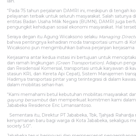
lain.
“Pada 75 tahun perjalanan DAMRI ini, meskipun di tenga
pelayanan terbaik untuk seluruh masyarakat. Salah satunya
entitas Badan Usaha Milik Negara (BUMN), DAMRI juga be
pengungkit kehidupan sosial ekonomi masyarakat. Hal terse
Seraya degan itu Agung Wicaksono selaku
Managing Directo
bahwa pentingnya kehadiran moda transportasi umum di Ko
Wicaksono pun mengimbuhkan bahwa perjanjian kerjasama in
Kerjasama antar kedua instasi ini bertujuan untuk menciptaka
dan ramah lingkungan
(Green Transportation)
. Adapun penge
dan Residensial Komersial, transportasi untuk karyawan di k
stasiun KRL dan Kereta Api Cepat), Sistem Manajemen transp
Hadirnya transportasi pintar yang terintegrasi di dalam ka
dalam mobilitas sehari-hari.
“Kami memahami betul kebutuhan mobilitas masyarakat dan 
gayung bersambut
dan memperkuat komitmen kami dalam 
Jababeka Residence Eric Limansantoso.
Sementara itu, Direktur PT Jababeka, Tbk, Tjahjadi Rahard
kenyamanan baru bagi warga di Kota Jababeka, sekaligus m
society 5.0”.
Jababeka terus berinovasi dan mempercepat pengembanga