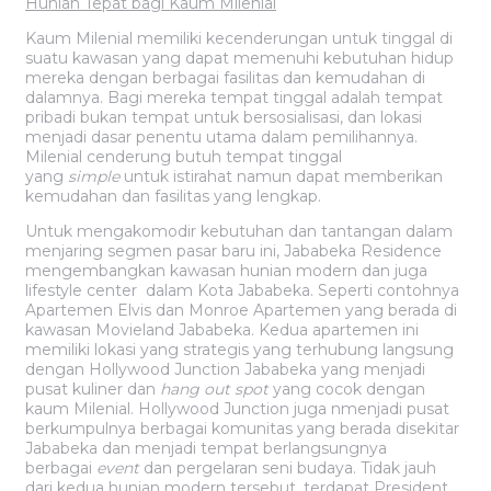
Hunian Tepat bagi Kaum Milenial
Kaum Milenial memiliki kecenderungan untuk tinggal di
suatu kawasan yang dapat memenuhi kebutuhan hidup
mereka dengan berbagai fasilitas dan kemudahan di
dalamnya. Bagi mereka tempat tinggal adalah tempat
pribadi bukan tempat untuk bersosialisasi, dan lokasi
menjadi dasar penentu utama dalam pemilihannya.
Milenial cenderung butuh tempat tinggal
yang
simple
untuk istirahat namun dapat memberikan
kemudahan dan fasilitas yang lengkap.
Untuk mengakomodir kebutuhan dan tantangan dalam
menjaring segmen pasar baru ini, Jababeka Residence
mengembangkan kawasan hunian modern dan juga
lifestyle center dalam Kota Jababeka. Seperti contohnya
Apartemen Elvis dan Monroe Apartemen yang berada di
kawasan Movieland Jababeka. Kedua apartemen ini
memiliki lokasi yang strategis yang terhubung langsung
dengan Hollywood Junction Jababeka yang menjadi
pusat kuliner dan
hang out
spot
yang cocok dengan
kaum Milenial. Hollywood Junction juga nmenjadi pusat
berkumpulnya berbagai komunitas yang berada disekitar
Jababeka dan menjadi tempat berlangsungnya
berbagai
event
dan pergelaran seni budaya. Tidak jauh
dari kedua hunian modern tersebut, terdapat President