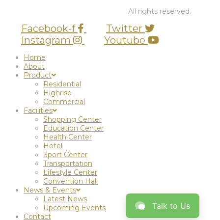
© 2026 PT Graha BUana Cikarang.
All rights reserved.
Facebook-f
Twitter
Instagram
Youtube
Home
About
Product
Residential
Highrise
Commercial
Facilities
Shopping Center
Education Center
Health Center
Hotel
Sport Center
Transportation
Lifestyle Center
Convention Hall
News & Events
Latest News
Talk to Us
Upcoming Events
Contact