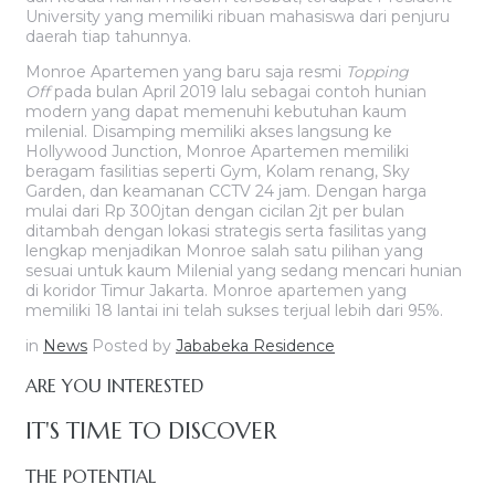
University yang memiliki ribuan mahasiswa dari penjuru
daerah tiap tahunnya.
Monroe Apartemen yang baru saja resmi
Topping
Off
pada bulan April 2019 lalu sebagai contoh hunian
modern yang dapat memenuhi kebutuhan kaum
milenial. Disamping memiliki akses langsung ke
Hollywood Junction, Monroe Apartemen memiliki
beragam fasilitias seperti Gym, Kolam renang, Sky
Garden, dan keamanan CCTV 24 jam. Dengan harga
mulai dari Rp 300jtan dengan cicilan 2jt per bulan
ditambah dengan lokasi strategis serta fasilitas yang
lengkap menjadikan Monroe salah satu pilihan yang
sesuai untuk kaum Milenial yang sedang mencari hunian
di koridor Timur Jakarta. Monroe apartemen yang
memiliki 18 lantai ini telah sukses terjual lebih dari 95%.
in
News
Posted by
Jababeka Residence
ARE YOU INTERESTED
IT'S TIME TO DISCOVER
THE POTENTIAL