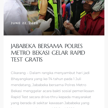
JUNE 22, 2020
JABABEKA BERSAMA POLRES
METRO BEKASI GELAR RAPID
TEST GRATIS
Cikarang – Dalam rangka menyambut hari jadi
Bhayangkara yang ke-74 tahun pada 1 Juli
mendatang, Jababeka bersama Polres Metro
Bekasi menggelar acara bakti sosial pemeriksaan
Rapid Test secara drive-thru kepada masyarakat
yang berada di sekitar kawasan Jababeka yang