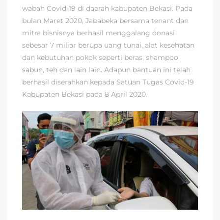
wabah Covid-19 di daerah kabupaten Bekasi. Pada
bulan Maret 2020, Jababeka bersama tenant dan
mitra bisnisnya berhasil menggalang donasi
sebesar 7 miliar berupa uang tunai, alat kesehatan
dan kebutuhan pokok seperti beras, shampoo,
sabun, teh dan lain lain. Adapun bantuan ini telah
berhasil diserahkan kepada Satuan Tugas Covid-19
Kabupaten Bekasi pada 8 April 2020.