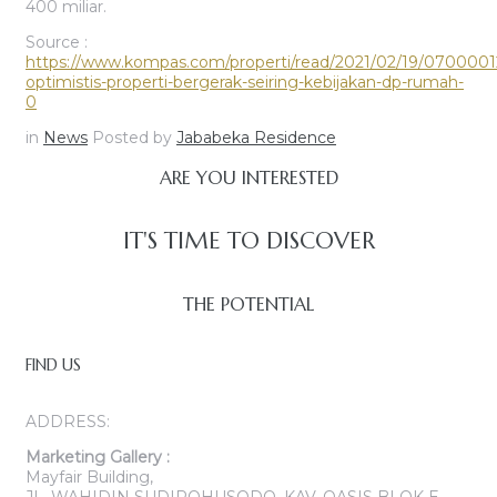
400 miliar.
Source :
https://www.kompas.com/properti/read/2021/02/19/0700001
optimistis-properti-bergerak-seiring-kebijakan-dp-rumah-
0
in
News
Posted by
Jababeka Residence
ARE YOU INTERESTED
IT'S TIME TO DISCOVER
THE POTENTIAL
FIND US
ADDRESS:
Marketing Gallery :
Mayfair Building,
JL. WAHIDIN SUDIROHUSODO, KAV. OASIS BLOK E,