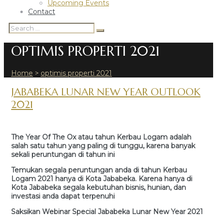
Upcoming Events
Contact
Search
Search
for:
OPTIMIS PROPERTI 2021
Home
>
optimis properti 2021
TAG:
JABABEKA LUNAR NEW YEAR OUTLOOK
2021
OPTIMIS
PROPERTI
The Year Of The Ox atau tahun Kerbau Logam adalah
2021
salah satu tahun yang paling di tunggu, karena banyak
sekali peruntungan di tahun ini
Temukan segala peruntungan anda di tahun Kerbau
Logam 2021 hanya di Kota Jababeka. Karena hanya di
Kota Jababeka segala kebutuhan bisnis, hunian, dan
investasi anda dapat terpenuhi
Saksikan Webinar Special Jababeka Lunar New Year 2021