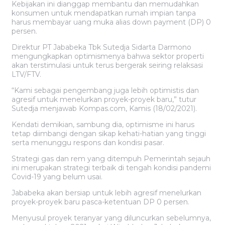
Kebijakan ini dianggap membantu dan memudahkan
konsumen untuk mendapatkan rumah impian tanpa
harus membayar uang muka alias down payment (DP) 0
persen.
Direktur PT Jababeka Tbk Sutedja Sidarta Darmono
mengungkapkan optimismenya bahwa sektor properti
akan terstimulasi untuk terus bergerak seiring relaksasi
LTV/FTV.
“Kami sebagai pengembang juga lebih optimistis dan
agresif untuk menelurkan proyek-proyek baru,” tutur
Sutedja menjawab Kompas.com, Kamis (18/02/2021).
Kendati demikian, sambung dia, optimisme ini harus
tetap diimbangi dengan sikap kehati-hatian yang tinggi
serta menunggu respons dan kondisi pasar.
Strategi gas dan rem yang ditempuh Pemerintah sejauh
ini merupakan strategi terbaik di tengah kondisi pandemi
Covid-19 yang belum usai.
Jababeka akan bersiap untuk lebih agresif menelurkan
proyek-proyek baru pasca-ketentuan DP 0 persen.
Menyusul proyek teranyar yang diluncurkan sebelumnya,