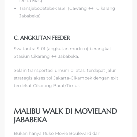
Delta Mas)
Transjabodetabek B51 (Cawang ↔ Cikarang
Jababeka)
C. ANGKUTAN FEEDER
Swatantra S-01 (angkutan modern) berangkat
Stasiun Cikarang ↔ Jababeka.
Selain transportasi umum di atas, terdapat jalur
strategis akses tol Jakarta-Cikampek dengan exit
terdekat Cikarang Barat/Timur.
MALIBU WALK DI MOVIELAND
JABABEKA
Bukan hanya Ruko Movie Boulevard dan