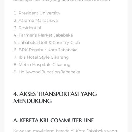
President University
Asrama Mahasiswa
Residential
Farmer’s Market Jababeka
Jababeka Golf & Country Club
BPK Penabur Kota Jababeka
Ibis Hotel Style Cikarang
Metro Hospitals Cikarang
Hollywood Junction Jababeka
4. AKSES TRANSPORTASI YANG
MENDUKUNG
A. KERETA KRL COMMUTER LINE
Kawasan movieland berada di Kota Jababeka yang