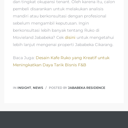
dan tingkat okupansi tenant. Oleh karena itu, calon
pembeli disarankan untuk melakukan analisis
mandiri atau berkonsultasi dengan profesional
sebelum mengambil keputusan. Ingin
berkonsultasi lebih banyak tentang Ruko di
Movieland Jababeka? Cek
disini
untuk mengetahui
lebih lanjut mengenai properti Jababeka Cikarang.
Baca Juga:
Desain Kafe Ruko yang Kreatif untuk
Meningkatkan Daya Tarik Bisnis F&B
IN
INSIGHT
,
NEWS
POSTED BY
JABABEKA RESIDENCE