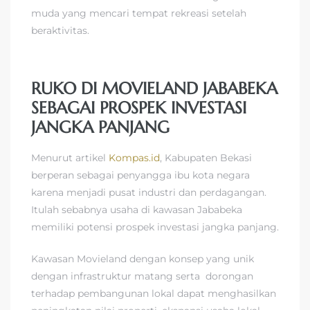
muda yang mencari tempat rekreasi setelah
beraktivitas.
RUKO DI MOVIELAND JABABEKA
SEBAGAI PROSPEK INVESTASI
JANGKA PANJANG
Menurut artikel
Kompas.id
, Kabupaten Bekasi
berperan sebagai penyangga ibu kota negara
karena menjadi pusat industri dan perdagangan.
Itulah sebabnya usaha di kawasan Jababeka
memiliki potensi prospek investasi jangka panjang.
Kawasan Movieland dengan konsep yang unik
dengan infrastruktur matang serta dorongan
terhadap pembangunan lokal dapat menghasilkan