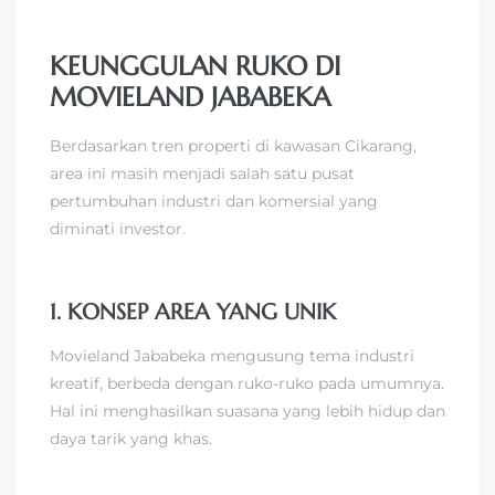
KEUNGGULAN RUKO DI
MOVIELAND JABABEKA
Berdasarkan tren properti di kawasan Cikarang,
area ini masih menjadi salah satu pusat
pertumbuhan industri dan komersial yang
diminati investor.
1. KONSEP AREA YANG UNIK
Movieland Jababeka mengusung tema industri
kreatif, berbeda dengan ruko-ruko pada umumnya.
Hal ini menghasilkan suasana yang lebih hidup dan
daya tarik yang khas.