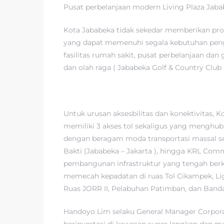
Pusat perbelanjaan modern Living Plaza Jaba
Kota Jababeka tidak sekedar memberikan prod
yang dapat memenuhi segala kebutuhan penghuni
fasilitas rumah sakit, pusat perbelanjaan dan 
dan olah raga ( Jababeka Golf & Country Club
Untuk urusan aksesbilitas dan konektivitas, 
memiliki 3 akses tol sekaligus yang menghubu
dengan beragam moda transportasi massal sep
Bakti (Jababeka – Jakarta ), hingga KRL Com
pembangunan infrastruktur yang tengah berko
memecah kepadatan di ruas Tol Cikampek, Light
Ruas JORR II, Pelabuhan Patimban, dan Bandar
Handoyo Lim selaku General Manager Corpora
berinvestasi di kawasan super lengkap dan 