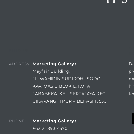
D
FIND US
R
Marketing Gallery :
Da
ADDRESS:
Mayfair Building,
pr
JL. WAHIDIN SUDIROHUSODO,
mu
KAV. OASIS BLOK E, KOTA
hi
JABABEKA, KEL. SERTAJAYA KEC.
te
CIKARANG TIMUR – BEKASI 17550
Marketing Gallery :
PHONE:
+62 21 893 4570