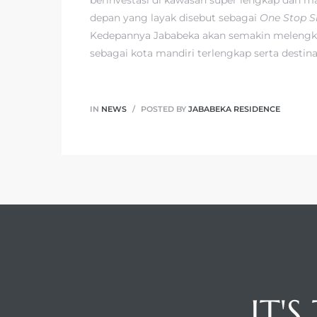
depan yang layak disebut sebagai
One Stop S
Kedepannya Jababeka akan semakin melengkap
sebagai kota mandiri terlengkap serta destina
IN
NEWS
POSTED BY
JABABEKA RESIDENCE
IT'