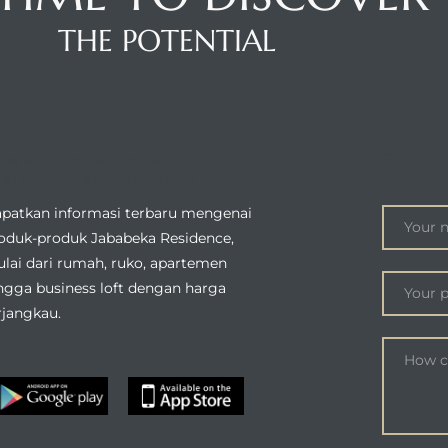
THE POTENTIAL
ENQUIR
OWNLOAD JABABEKA
ESIDENCE APPLICATION
patkan informasi terbaru mengenai
oduk-produk Jababeka Residence,
lai dari rumah, ruko, apartemen
ngga business loft dengan harga
rjangkau.