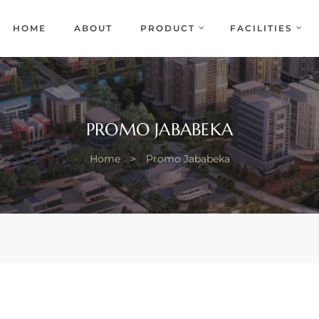
EKA
ENCE
HOME
ABOUT
PRODUCT
FACILITIES
PROMO JABABEKA
Home
>
Promo Jababeka