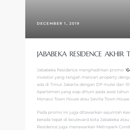
DECEMBER 1, 2019
JABABEKA RESIDENCE AKHIR
Jababeka Residence menghadirkan promo “
G
investor yang tengah mencari property denga
ada di Timur Jakarta dengan DP mulai dari 1
Apartemen yang siap dihuni pada awal tahun 
Monaco Town House atau Sevilla Town House y
Pada promo ini juga ditawarkan sejumlah kaw
berada tepat di boulevard kota Jababeka ata
Residence juga menawarkan Metropark Condo