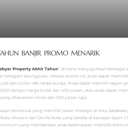
 TAHUN BANJIR PROMO MENARIK
ebyar Property Akhir Tahun
” dimana menyuguhkan berbagai p
n beragam keunggulan. Melalui promo ini, anda dapat memiliki
0 juta dan cicilan 48x tanpa bunga. Anda dapat memilih ragam p
2020 dengan harga mulai dari 400 jutaan, atau anda dapat memi
ang ditawarkan mulai dari 500 jutaan saja.
asan komersial yang memiliki lokasi strategis di kota Jababek
u Ruko Monaco dan Sevilla Ruko yang berada di kawasan Sport Ci
minium yang memberikan anda kesempatan memiliki bisnis ho