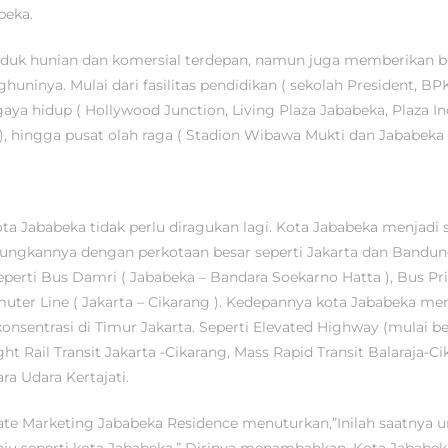
beka.
uk hunian dan komersial terdepan, namun juga memberikan bera
nya. Mulai dari fasilitas pendidikan ( sekolah President, BPK P
gaya hidup ( Hollywood Junction, Living Plaza Jababeka, Plaza In
 ), hingga pusat olah raga ( Stadion Wibawa Mukti dan Jababeka 
Kota Jababeka tidak perlu diragukan lagi. Kota Jababeka menjadi
ngkannya dengan perkotaan besar seperti Jakarta dan Bandung. 
erti Bus Damri ( Jababeka – Bandara Soekarno Hatta ), Bus Pr
muter Line ( Jakarta – Cikarang ). Kedepannya kota Jababeka 
nsentrasi di Timur Jakarta. Seperti Elevated Highway (mulai b
 Rail Transit Jakarta -Cikarang, Mass Rapid Transit Balaraja-C
a Udara Kertajati.
te Marketing Jababeka Residence menuturkan,”Inilah saatnya 
maju seperti kota Jababeka.” Dirinya menambahkan, Kota Jabab