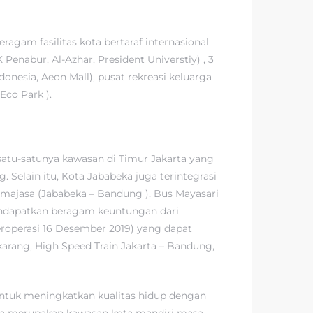
gam fasilitas kota bertaraf internasional
enabur, Al-Azhar, President Universtiy) , 3
donesia, Aeon Mall), pusat rekreasi keluarga
Eco Park ).
 satu-satunya kawasan di Timur Jakarta yang
Selain itu, Kota Jababeka juga terintegrasi
imajasa (Jababeka – Bandung ), Bus Mayasari
mendapatkan beragam keuntungan dari
eroperasi 16 Desember 2019) yang dapat
ikarang, High Speed Train Jakarta – Bandung,
untuk meningkatkan kualitas hidup dengan
eka merupakan kawasan kota mandiri masa