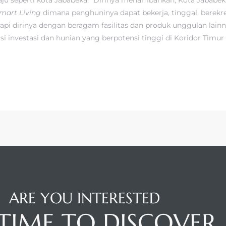
mart Living
dimana penghuninya dapat bekerja, tinggal, berekre
i dirinya dengan beragam fasilitas dan produk unggulan lain
si investasi dan hunian yang berpotensi tinggi di Koridor Timur 
ARE YOU INTERESTED
S TIME TO DISCOVER