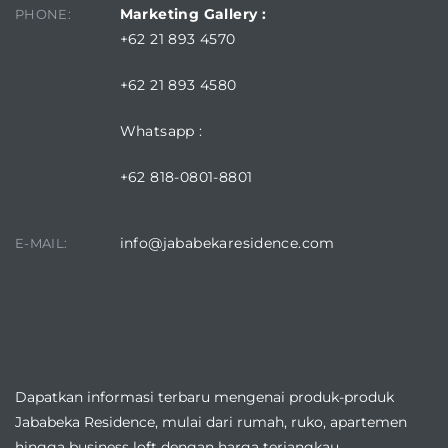
Marketing Gallery :
PHONE:
+62 21 893 4570
+62 21 893 4580
Whatsapp :
+62 818-0801-8801
info@jababekaresidence.com
E-MAIL:
DOWNLOAD JABABEKA RESIDENCE APPLICATION
Dapatkan informasi terbaru mengenai produk-produk
Jababeka Residence, mulai dari rumah, ruko, apartemen
hingga business loft dengan harga terjangkau.