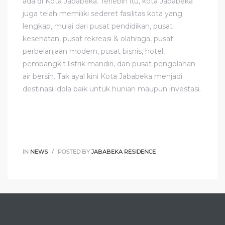
ada di Kota Jababeka. Terlebih itu, kota Jababeka
juga telah memiliki sederet fasilitas kota yang
lengkap, mulai dari pusat pendidikan, pusat
kesehatan, pusat rekreasi & olahraga, pusat
perbelanjaan modern, pusat bisnis, hotel,
pembangkit listrik mandiri, dan pusat pengolahan
air bersih. Tak ayal kini Kota Jababeka menjadi
destinasi idola baik untuk hunian maupun investasi.
IN
NEWS
POSTED BY
JABABEKA RESIDENCE