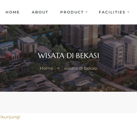
EKA
ENCE
HOME
ABOUT
PRODUCT
FACILITIES
WISATA DI BEKASI
Home
>
wisata di bekasi