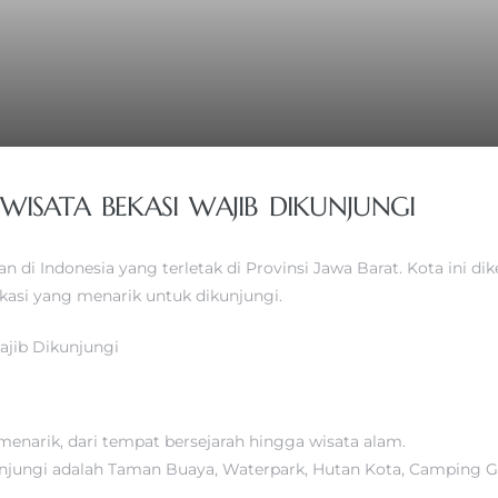
ISATA BEKASI WAJIB DIKUNJUNGI
 di Indonesia yang terletak di Provinsi Jawa Barat. Kota ini di
ekasi yang menarik untuk dikunjungi.
 menarik, dari tempat bersejarah hingga wisata alam.
jungi adalah Taman Buaya, Waterpark, Hutan Kota, Camping Grou