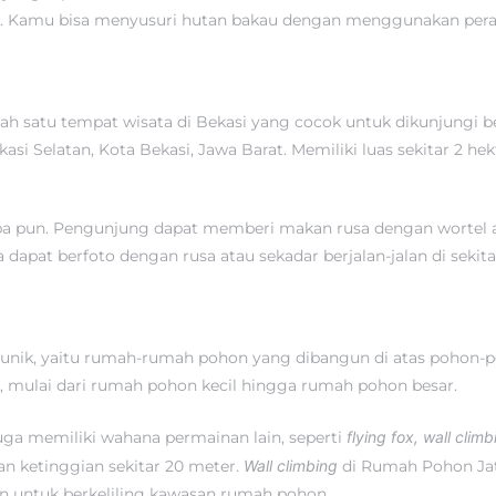
rat. Kamu bisa menyusuri hutan bakau dengan menggunakan pera
h satu tempat wisata di Bekasi yang cocok untuk dikunjungi be
elatan, Kota Bekasi, Jawa Barat. Memiliki luas sekitar 2 hekta
apa pun. Pengunjung dapat memberi makan rusa dengan wortel at
apat berfoto dengan rusa atau sekadar berjalan-jalan di sekit
 unik, yaitu rumah-rumah pohon yang dibangun di atas pohon-
 mulai dari rumah pohon kecil hingga rumah pohon besar.
ga memiliki wahana permainan lain, seperti
flying fox, wall climb
an ketinggian sekitar 20 meter.
Wall climbing
di Rumah Pohon Jati
n untuk berkeliling kawasan rumah pohon.