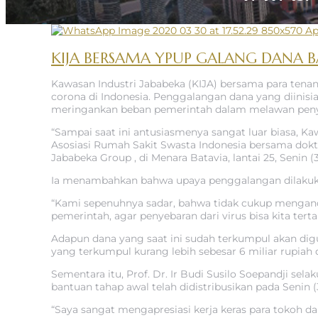
Ap
KIJA BERSAMA YPUP GALANG DANA 
Kawasan Industri Jababeka (KIJA) bersama para ten
corona di Indonesia. Penggalangan dana yang diinisi
meringankan beban pemerintah dalam melawan peny
“Sampai saat ini antusiasmenya sangat luar biasa, K
Asosiasi Rumah Sakit Swasta Indonesia bersama do
Jababeka Group , di Menara Batavia, lantai 25, Senin (
Ia menambahkan bahwa upaya penggalangan dilakukan
“Kami sepenuhnya sadar, bahwa tidak cukup mengandal
pemerintah, agar penyebaran dari virus bisa kita ter
Adapun dana yang saat ini sudah terkumpul akan digun
yang terkumpul kurang lebih sebesar 6 miliar rupiah
Sementara itu, Prof. Dr. Ir Budi Susilo Soepandji s
bantuan tahap awal telah didistribusikan pada Senin
“Saya sangat mengapresiasi kerja keras para tokoh d