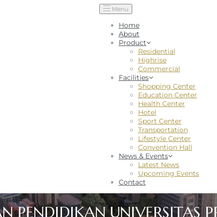
Menu
Home
About
Product
Residential
Highrise
Commercial
Facilities
Shopping Center
Education Center
Health Center
Hotel
Sport Center
Transportation
Lifestyle Center
Convention Hall
News & Events
Latest News
Upcoming Events
Contact
N PENDIDIKAN UNIVERSITAS P