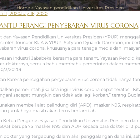
Home
>
Yayasan pendidikan Universitas Presiden
ril 1, 2020
July 18, 2020
BANTU PERANGI PENYEBARAN VIRUS CORONA
ant dan Yayasan Pendidikan Universitas Presiden (YPUP) mengg
asi oleh founder KIJA & YPUP, Setyono Djuandi Darmono, ini be
ebaran virus corona, khususnya para tenaga medis dan masy
awasan Industri Jababeka bersama para tenant, Yayasan Pendidik
kter-dokternya, semua bahu membahu pemerintah dalam memera
30/3/2020)
 karena pencegahan penyebaran virus corona tidak hanya tang
kan pemerintah jika kita ingin virus corona cepat teratasi. K
tangani secepat mungkin dan tidak ada lagi korban,” terang Budia
akan membeli alat pelindung diri (APD), masker N95, respirator
 dan jumlahnya masih akan terus bertambah.
elaku Ketua Pengurus Yayasan Pendidikan Universitas Presiden d
 (30/3) berupa 75 masker N95 dan ADP kepada para dokter di 3 p
an dokter yang tergabung dalam aksi penggalangan dana ini, seh