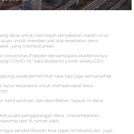
alang dana untuk mencegah penyebaran wabah virus
rtujuan untuk membeli alat-alat kesehatan demi
arakat yang membutuhkan.
an Universitas Presiden bersama para akademisinya,
ngi COVID-19,” kata Budianto Liman selaku CEO
gung jawab pemerintah saja, tapi juga semua pihak.
ita harus kerjasama untuk mempercepat kerja
nto.
 hand sanitizer, dan desinfektan. Sejauh ini dana
an Ketua aksi penggalangan dana , menambahkan,
uskesmas dan 16 rumah sakit.
ingga pendistribusian bisa cepat terlaksana dan juga