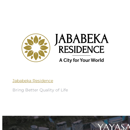
Jababeka Residence
Bring Better Quality of Life
YAYASA