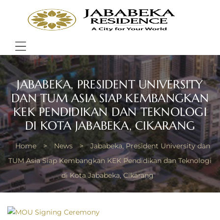
JABA
RESI
Bring
Better
Quality
Menu
of
Life
JABABEKA, PRESIDENT UNIVERSITY
DAN TUM ASIA SIAP KEMBANGKAN
KEK PENDIDIKAN DAN TEKNOLOGI
DI KOTA JABABEKA, CIKARANG
Home
>
News
>
Jababeka, President University dan
TUM Asia Siap Kembangkan KEK Pendidikan dan Teknologi
di Kota Jababeka, Cikarang