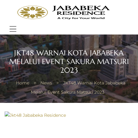
JABA
RESI
Bring
Better
Quality
Menu
of
Life
JKT48 WARNAI KOTA JABABEKA
MELALUI EVENT SAKURA MATSURI
2023
Home
>
News
>
JKT48 Warnai Kota Jababeka
Melalui Event Sakura Matsuri 2023