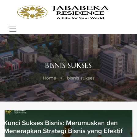
JABA
RESI
Bring
Better
Quality
Menu
of
Life
BISNIS SUKSES
Home
>
bisnis sukses