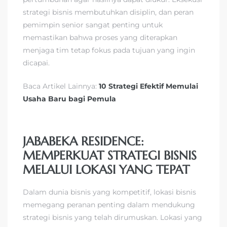
strategi bisnis membutuhkan disiplin, dan peran
pemimpin senior sangat penting untuk
memastikan bahwa proses yang diterapkan
menjaga tim tetap fokus pada tujuan yang ingin
dicapai.
Baca Artikel Lainnya:
10 Strategi Efektif Memulai
Usaha Baru bagi Pemula
JABABEKA RESIDENCE:
MEMPERKUAT STRATEGI BISNIS
MELALUI LOKASI YANG TEPAT
Dalam dunia bisnis yang kompetitif, lokasi bisnis
memegang peranan penting dalam mendukung
strategi bisnis yang telah dirumuskan. Lokasi yang