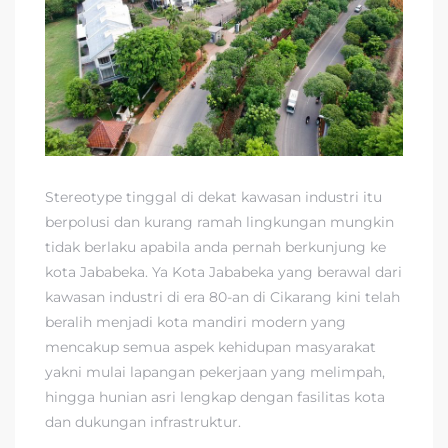
Stereotype tinggal di dekat kawasan industri itu
berpolusi dan kurang ramah lingkungan mungkin
tidak berlaku apabila anda pernah berkunjung ke
kota Jababeka. Ya Kota Jababeka yang berawal dari
kawasan industri di era 80-an di Cikarang kini telah
beralih menjadi kota mandiri modern yang
mencakup semua aspek kehidupan masyarakat
yakni mulai lapangan pekerjaan yang melimpah,
hingga hunian asri lengkap dengan fasilitas kota
dan dukungan infrastruktur.