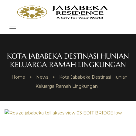
JABA
RESI
Bring
Better
Quality
Menu
of
Life
KOTA JABABEKA DESTINASI HUNIAN
KELUARGA RAMAH LINGKUNGAN
Home
>
News
>
Kota Jababeka Destinasi Hunian
Keluarga Ramah Lingkungan