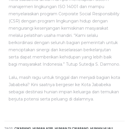
manajemen lingkungan ISO 14001 dan mampu
menyelaraskan program Corporate Social Responsibility
(CSR) dengan program lingkungan hidup dengan
mengurangi kesenjangan kemiskinan masyarakat
melalui pelatihan usaha mandiri. “Kami selalu
berkordinasi dengan seluruh bagian pemerintah untuk
menciptakan sinergi dan keselarasan berkelanjutan
serta dapat memberikan kehidupan yang lebih baik
bagi masyarakat Indonesia.” Tutup Sutedja S. Darmono.
Lalu, masih ragu untuk tinggal dan menjadi bagian kota
Jababeka? Kini saatnya bergeser ke Kota Jababeka
sebagai destinasi hunian impian keluarga dan temukan
berjuta potensi serta peluang di dalamnya.
TAGS:
CIKARANG
,
HUNIAN ASRI
,
HUNIAN DI CIKARANG
,
HUNIAN HIJAU
,