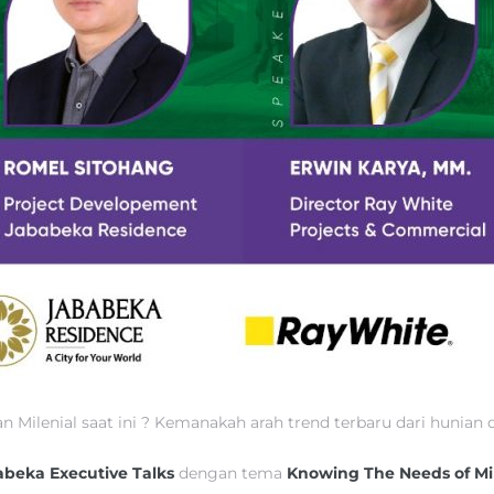
Milenial saat ini ? Kemanakah arah trend terbaru dari hunian da
beka Executive Talks
dengan tema
Knowing The Needs of Mi