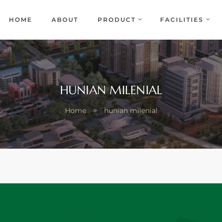
EKA
ENCE
HOME
ABOUT
PRODUCT
FACILITIES
HUNIAN MILENIAL
Home
>
hunian milenial