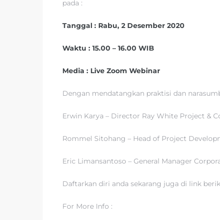
pada :
Tanggal : Rabu, 2 Desember 2020
Waktu : 15.00 – 16.00 WIB
Media : Live Zoom Webinar
Dengan mendatangkan praktisi dan narasumb
Erwin Karya – Director Ray White Project & 
Rommel Sitohang – Head of Project Develop
Eric Limansantoso – General Manager Corpor
Daftarkan diri anda sekarang juga di link berik
For More Info :