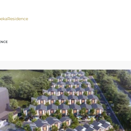
bekaResidence
ENCE