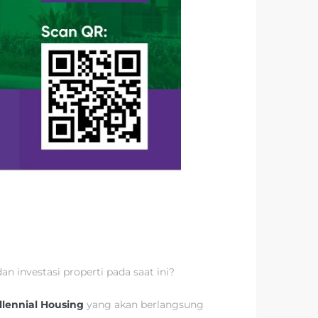
n investasi properti pada saat ini?
llennial Housing
yang akan berlangsung