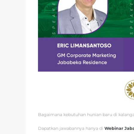
Bagaimana kebutuhan hunian baru di kalangan 
Dapatkan jawabannya hanya di
Webinar Jaba