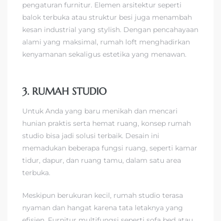
pengaturan furnitur. Elemen arsitektur seperti
balok terbuka atau struktur besi juga menambah
kesan industrial yang stylish. Dengan pencahayaan
alami yang maksimal, rumah loft menghadirkan
kenyamanan sekaligus estetika yang menawan.
3. RUMAH STUDIO
Untuk Anda yang baru menikah dan mencari
hunian praktis serta hemat ruang, konsep rumah
studio bisa jadi solusi terbaik. Desain ini
memadukan beberapa fungsi ruang, seperti kamar
tidur, dapur, dan ruang tamu, dalam satu area
terbuka.
Meskipun berukuran kecil, rumah studio terasa
nyaman dan hangat karena tata letaknya yang
efisien. Furnitur multifungsi seperti sofa bed atau