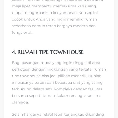
meja lipat membantu memaksimalkan ruang
tanpa mengorbankan kenyamanan. Konsep ini
cocok untuk Anda yang ingin memiliki rumah
sederhana namun tetap bergaya modern dan
fungsional.
4. RUMAH TIPE TOWNHOUSE
Bagi pasangan muda yang ingin tinggal di area
perkotaan dengan lingkungan yang tertata, rumah
tipe townhouse bisa jadi pilihan menarik. Hunian
ini biasanya terdiri dari beberapa unit yang saling
terhubung dalam satu kompleks dengan fasilitas
bersama seperti taman, kolam renang, atau area
olahraga.
Selain harganya relatif lebih terjangkau dibanding