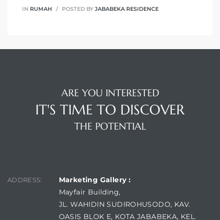
IN
RUMAH
POSTED BY
JABABEKA RESIDENCE
ARE YOU INTERESTED
IT'S TIME TO DISCOVER
THE POTENTIAL
FIND US
Marketing Gallery :
ADDRESS:
Mayfair Building,
JL. WAHIDIN SUDIROHUSODO, KAV.
OASIS BLOK E, KOTA JABABEKA, KEL.