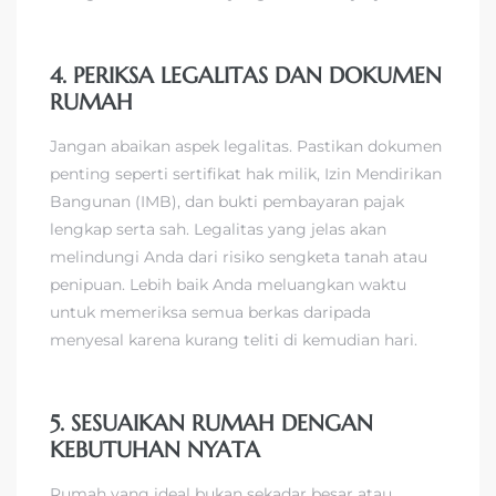
4. PERIKSA LEGALITAS DAN DOKUMEN
RUMAH
Jangan abaikan aspek legalitas. Pastikan dokumen
penting seperti sertifikat hak milik, Izin Mendirikan
Bangunan (IMB), dan bukti pembayaran pajak
lengkap serta sah. Legalitas yang jelas akan
melindungi Anda dari risiko sengketa tanah atau
penipuan. Lebih baik Anda meluangkan waktu
untuk memeriksa semua berkas daripada
menyesal karena kurang teliti di kemudian hari.
5. SESUAIKAN RUMAH DENGAN
KEBUTUHAN NYATA
Rumah yang ideal bukan sekadar besar atau