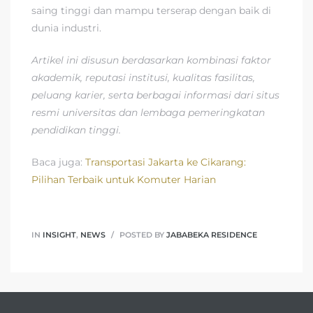
saing tinggi dan mampu terserap dengan baik di
dunia industri.
Artikel ini disusun berdasarkan kombinasi faktor
akademik, reputasi institusi, kualitas fasilitas,
peluang karier, serta berbagai informasi dari situs
resmi universitas dan lembaga pemeringkatan
pendidikan tinggi.
Baca juga:
Transportasi Jakarta ke Cikarang:
Pilihan Terbaik untuk Komuter Harian
IN
INSIGHT
,
NEWS
POSTED BY
JABABEKA RESIDENCE