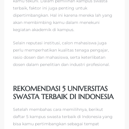
kamu tekuni. Dalam pemilihan kampus swasta
terbaik, faktor ini juga penting untuk
dipertimbangkan. Hal ini karena mereka lah yang
akan membimbing kamu dalam menekuni
kegiatan akademik di kampus.
Selain reputasi institusi, calon mahasiswa juga
perlu memperhatikan kualitas tenaga pengajar,
rasio dosen dan mahasiswa, serta keterlibatan
dosen dalam penelitian dan industri profesional.
REKOMENDASI 5 UNIVERSITAS
SWASTA TERBAIK DI INDONESIA
Setelah membahas cara memilihnya, berikut
daftar 5 kampus swasta terbaik di Indonesia yang
bisa kamu pertimbangkan sebagai tempat