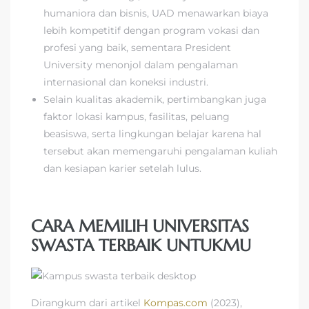
humaniora dan bisnis, UAD menawarkan biaya
lebih kompetitif dengan program vokasi dan
profesi yang baik, sementara President
University menonjol dalam pengalaman
internasional dan koneksi industri.
Selain kualitas akademik, pertimbangkan juga
faktor lokasi kampus, fasilitas, peluang
beasiswa, serta lingkungan belajar karena hal
tersebut akan memengaruhi pengalaman kuliah
dan kesiapan karier setelah lulus.
CARA MEMILIH UNIVERSITAS
SWASTA TERBAIK UNTUKMU
Dirangkum dari artikel
Kompas.com
(2023),