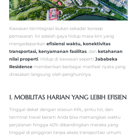
Kawasan terintegrasi bukan sekadar konsep
pemasaran. Ini adalah gaya hidup masa kini yang
mengedepankan
efisiensi waktu, konektivitas
transportasi, kenyamanan fasilitas
, dan
ketahanan
nilai properti
. Hidup di kawasan seperti
Jababeka
Residence
memberikan berbagai manfaat nyata yang
dirasakan langsung oleh penghuninya.
1. MOBILITAS HARIAN YANG LEBIH EFISIEN
Tinggal dekat dengan stasiun KRL, pintu tol, dan
terminal travel berarti Anda bisa memangkas waktu
perjalanan hingga 40% dibandingkan mereka yang
tinggal di pinggiran tanpa akses transportasi umum.