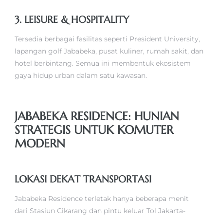
3. LEISURE & HOSPITALITY
Tersedia berbagai fasilitas seperti President University,
lapangan golf Jababeka, pusat kuliner, rumah sakit, dan
hotel berbintang. Semua ini membentuk ekosistem
gaya hidup urban dalam satu kawasan.
JABABEKA RESIDENCE: HUNIAN
STRATEGIS UNTUK KOMUTER
MODERN
LOKASI DEKAT TRANSPORTASI
Jababeka Residence terletak hanya beberapa menit
dari Stasiun Cikarang dan pintu keluar Tol Jakarta-