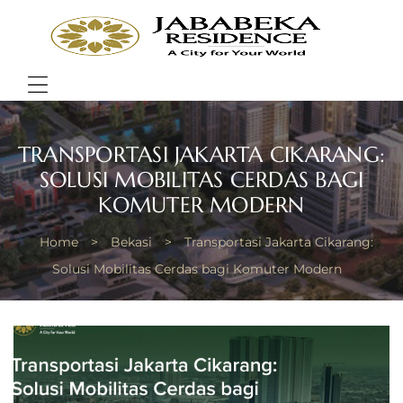
JABA
RESI
Bring
Better
Quality
Menu
of
Life
TRANSPORTASI JAKARTA CIKARANG:
SOLUSI MOBILITAS CERDAS BAGI
KOMUTER MODERN
Home
>
Bekasi
>
Transportasi Jakarta Cikarang:
Solusi Mobilitas Cerdas bagi Komuter Modern