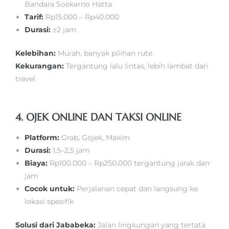
Bandara Soekarno Hatta
Tarif:
Rp15.000 – Rp40.000
Durasi:
±2 jam
Kelebihan:
Murah, banyak pilihan rute
Kekurangan:
Tergantung lalu lintas, lebih lambat dari
travel
4. OJEK ONLINE DAN TAKSI ONLINE
Platform:
Grab, Gojek, Maxim
Durasi:
1,5–2,5 jam
Biaya:
Rp100.000 – Rp250.000 tergantung jarak dan
jam
Cocok untuk:
Perjalanan cepat dan langsung ke
lokasi spesifik
Solusi dari Jababeka:
Jalan lingkungan yang tertata