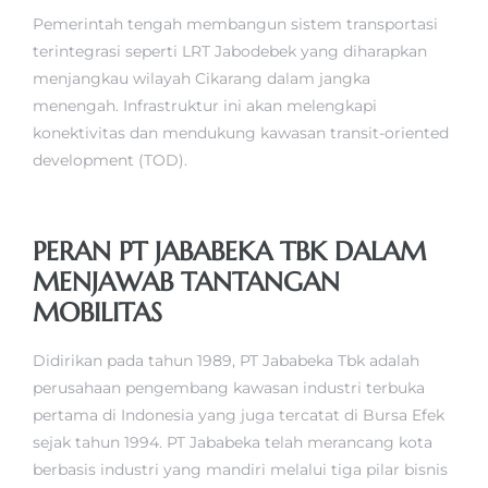
Pemerintah tengah membangun sistem transportasi
terintegrasi seperti LRT Jabodebek yang diharapkan
menjangkau wilayah Cikarang dalam jangka
menengah. Infrastruktur ini akan melengkapi
konektivitas dan mendukung kawasan transit-oriented
development (TOD).
PERAN PT JABABEKA TBK DALAM
MENJAWAB TANTANGAN
MOBILITAS
Didirikan pada tahun 1989, PT Jababeka Tbk adalah
perusahaan pengembang kawasan industri terbuka
pertama di Indonesia yang juga tercatat di Bursa Efek
sejak tahun 1994. PT Jababeka telah merancang kota
berbasis industri yang mandiri melalui tiga pilar bisnis