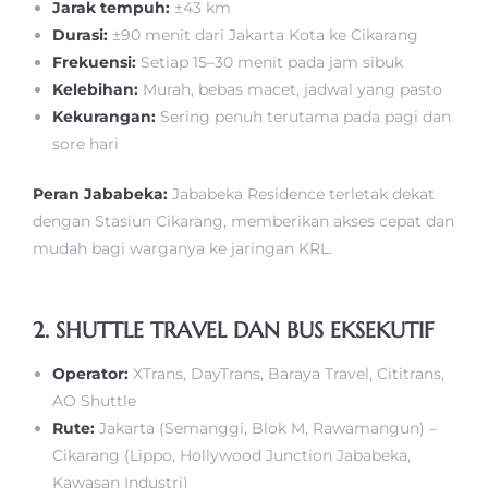
Jarak tempuh:
±43 km
Durasi:
±90 menit dari Jakarta Kota ke Cikarang
Frekuensi:
Setiap 15–30 menit pada jam sibuk
Kelebihan:
Murah, bebas macet, jadwal yang pasto
Kekurangan:
Sering penuh terutama pada pagi dan
sore hari
Peran Jababeka:
Jababeka Residence terletak dekat
dengan Stasiun Cikarang, memberikan akses cepat dan
mudah bagi warganya ke jaringan KRL.
2. SHUTTLE TRAVEL DAN BUS EKSEKUTIF
Operator:
XTrans, DayTrans, Baraya Travel, Cititrans,
AO Shuttle
Rute:
Jakarta (Semanggi, Blok M, Rawamangun) –
Cikarang (Lippo, Hollywood Junction Jababeka,
Kawasan Industri)