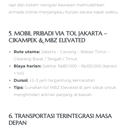
rapi dan sistem navigasi kawasan memudahkan
armada online menjangkau hunian secara tepat waktu.
5. MOBIL PRIBADI VIA TOL JAKARTA –
CIKAMPEK & MBZ ELEVATED
Rute utama:
Jakarta – Cawang – Bekasi Timur –
Cikarang Barat / Tengah / Timur
Biaya harian:
Sekitar Rp80.000 – Rp150.000 (bensin
+ tol)
Durasi:
±2–3 jam tergantung kemacetan
Tips:
Gunakan tol MBZ Elevated di jam sibuk untuk
menghindari antrian panjang di bawah
6. TRANSPORTASI TERINTEGRASI MASA
DEPAN