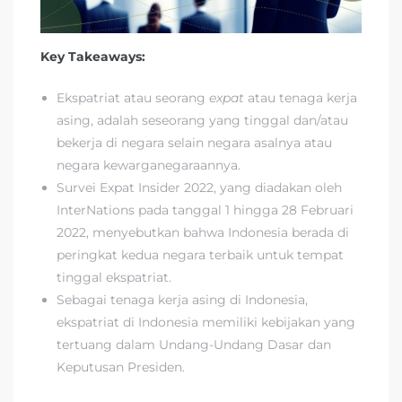
Key Takeaways:
Ekspatriat atau seorang
expat
atau tenaga kerja
asing, adalah seseorang yang tinggal dan/atau
bekerja di negara selain negara asalnya atau
negara kewarganegaraannya.
Survei Expat Insider 2022, yang diadakan oleh
InterNations pada tanggal 1 hingga 28 Februari
2022, menyebutkan bahwa Indonesia berada di
peringkat kedua negara terbaik untuk tempat
tinggal ekspatriat.
Sebagai tenaga kerja asing di Indonesia,
ekspatriat di Indonesia memiliki kebijakan yang
tertuang dalam Undang-Undang Dasar dan
Keputusan Presiden.