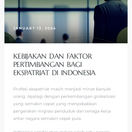
JANUARY 13, 2024
KEBIJAKAN DAN FAKTOR
PERTIMBANGAN BAGI
EKSPATRIAT DI INDONESIA
Profesi ekspatriat masih menjadi minat banyak
orang. Apalagi dengan perkembangan globalisasi
yang semakin cepat yang menyebabkan
pergerakan migrasi penduduk dan tenaga kerja
antar negara semakin cepat pula.
Indonesia sendiri merupakan salah satu negara