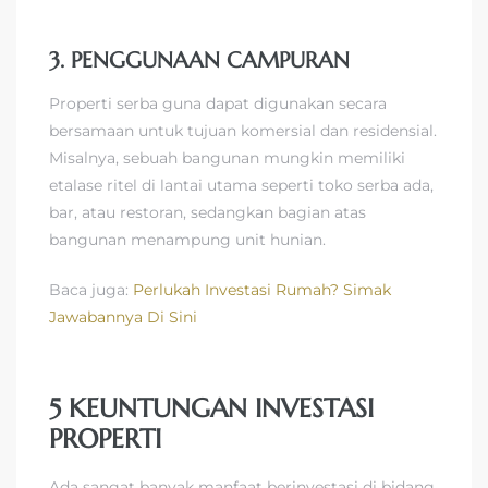
3. PENGGUNAAN CAMPURAN
Properti serba guna dapat digunakan secara
bersamaan untuk tujuan komersial dan residensial.
Misalnya, sebuah bangunan mungkin memiliki
etalase ritel di lantai utama seperti toko serba ada,
bar, atau restoran, sedangkan bagian atas
bangunan menampung unit hunian.
Baca juga:
Perlukah Investasi Rumah? Simak
Jawabannya Di Sini
5 KEUNTUNGAN INVESTASI
PROPERTI
Ada sangat banyak manfaat berinvestasi di bidang