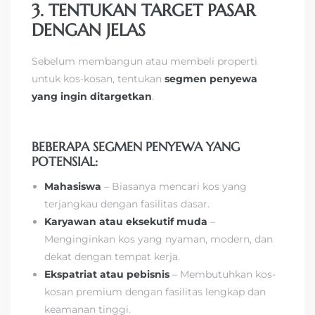
3. TENTUKAN TARGET PASAR
DENGAN JELAS
Sebelum membangun atau membeli properti
untuk kos-kosan, tentukan
segmen penyewa
yang ingin ditargetkan
.
BEBERAPA SEGMEN PENYEWA YANG
POTENSIAL:
Mahasiswa
– Biasanya mencari kos yang
terjangkau dengan fasilitas dasar.
Karyawan atau eksekutif muda
–
Menginginkan kos yang nyaman, modern, dan
dekat dengan tempat kerja.
Ekspatriat atau pebisnis
– Membutuhkan kos-
kosan premium dengan fasilitas lengkap dan
keamanan tinggi.