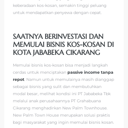
keberadaan kos-kosan, semakin tinggi peluang
untuk mendapatkan penyewa dengan cepat.
SAATNYA BERINVESTASI DAN
MEMULAI BISNIS KOS-KOSAN DI
KOTA JABABEKA CIKARANG
Memulai bisnis kos-kosan bisa menjadi langkah
cerdas untuk menciptakan
passive income tanpa
repot
. Namun untuk memulainya masih dianggap
sebagai bisnis yang sulit dan membutuhkan
modal besar, melihat kondisi ini PT Jababeka Tbk
melalui anak perusahaannya PT Grahabuana
Cikarang menghadirkan New Palm Townhouse.
New Palm Town House merupakan solusi praktis
bagi masyarakat yang ingin memulai bisnis kosan.