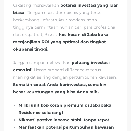
Cikarang menawarkan
potensi investasi yang luar
biasa
. Dengan ekosistem bisnis yang terus
berkembang, infrastruktur modern, serta
tingginya permintaan hunian dari para profesional
dan ekspatriat, Bisnis
kos-kosan di Jababeka
menjanjikan ROI yang optimal dan tingkat
okupansi tinggi
.
Jangan sampai melewatkan
peluang investasi
emas ini!
Harga properti di Jababeka terus
meningkat seiring dengan pertumbuhan kawasan.
Semakin cepat Anda berinvestasi, semakin
besar keuntungan yang bisa Anda raih.
Miliki unit kos-kosan premium di Jababeka
Residence sekarang!
Nikmati passive income stabil tanpa repot
Manfaatkan potensi pertumbuhan kawasan