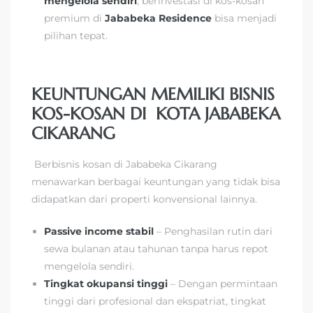
mengelola sendiri
, berinvestasi di kos-kosan
premium di
Jababeka Residence
bisa menjadi
pilihan tepat.
KEUNTUNGAN MEMILIKI BISNIS
KOS-KOSAN DI KOTA JABABEKA
CIKARANG
Berbisnis kosan di Jababeka Cikarang
menawarkan berbagai keuntungan yang tidak bisa
didapatkan dari properti konvensional lainnya.
Passive income stabil
– Penghasilan rutin dari
sewa bulanan atau tahunan tanpa harus repot
mengelola sendiri.
Tingkat okupansi tinggi
– Dengan permintaan
tinggi dari profesional dan ekspatriat, tingkat