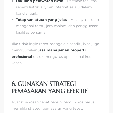
Lakukan perawatan rutin
– Pastikan fasilitas
seperti listrik, air, dan internet selalu dalam
kondisi baik.
Tetapkan aturan yang jelas
– Misalnya, aturan
mengenai tamu, jam malam, dan penggunaan
fasilitas bersama.
Jika tidak ingin repot mengelola sendiri, bisa juga
menggunakan
jasa manajemen properti
profesional
untuk mengurus operasional kos-
kosan.
6. GUNAKAN STRATEGI
PEMASARAN YANG EFEKTIF
Agar kos-kosan cepat penuh, pemilik kos harus
memiliki strategi pemasaran yang tepat.