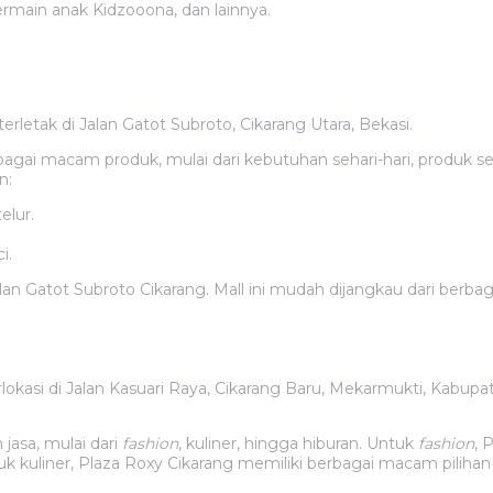
ermain anak Kidzooona, dan lainnya.
rletak di Jalan Gatot Subroto, Cikarang Utara, Bekasi.
gai macam produk, mulai dari kebutuhan sehari-hari, produk se
n:
elur.
i.
 Jalan Gatot Subroto Cikarang. Mall ini mudah dijangkau dari berb
kasi di Jalan Kasuari Raya, Cikarang Baru, Mekarmukti, Kabupate
jasa, mulai dari
fashion
, kuliner, hingga hiburan. Untuk
fashion
, 
uk kuliner, Plaza Roxy Cikarang memiliki berbagai macam pilihan r