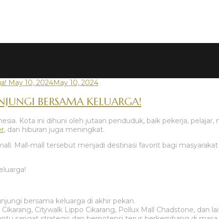
May 10, 2024
May 10, 2024
NJUNGI BERSAMA KELUARGA!
onesia. Kota ini dihuni oleh jutaan penduduk, baik pekerja, pel
er
, dan hiburan juga meningkat.
mall. Mall-mall tersebut menjadi destinasi favorit bagi masyaraka
njungi bersama keluarga di akhir pekan.
Cikarang, Citywalk Lippo Cikarang, Pollux Mall Chadstone, dan la
ntu sangat strategis dan berpotensi terus berkembang di masa