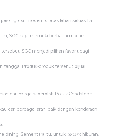
sar grosir modern di atas lahan seluas 1,4
n itu, SGC juga memiliki berbagai macam
 tersebut. SGC menjadi pilihan favorit bagi
h tangga. Produk-produk tersebut dijual
agian dari mega superblok Pollux Chadstone
ngkau dari berbagai arah, baik dengan kendaraan
sui.
ine dining. Sementara itu, untuk
tenant
hiburan,