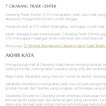
7. CIKARANG TRADE CENTER
Cikarang Trade Center (CTC) merupakan salah satu mall yang 
aksesoris, hingga kebutuhan rumah tangga.
Harga produk di CTC relatif terjangkau, sehingga cocok bag
Selain sebagai pusat perbelanjaan, Cikarang Trade Center jug
CTC menyajikan hidangan khas Indonesia dan internasional.
Baca juga:
12 Tempat Nongkrong Cikarang Yang Tidak Boleh 
AKHIR KATA
Mengunjungi mall di Cikarang tidak hanya tentang belanja, 
tariknya sendiri, menciptakan suasana yang unik dan berbeda
Bagi Sobat Jababeka yang mencari hunian di sekitar Cikar
Jababeka Residence merupakan salah satu proyek pengemb
produk hunian dan fasilitas yang lengkap, serta lokasi yang st
Jababeka Residence Cikarang berdiri strategis di kawasan 
kenyamanan perkotaan dan ketenangan yang tenteram. Lingk
dirancang dengan apik untuk memenuhi berbagai kebutuhan 