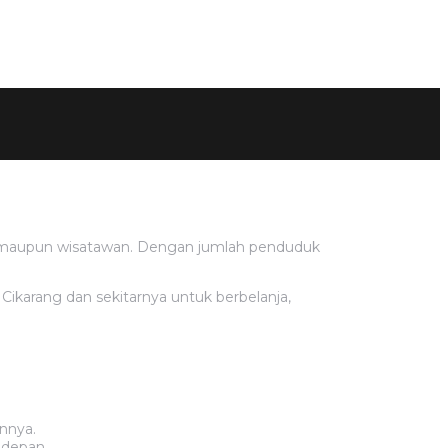
ajar, maupun wisatawan. Dengan jumlah penduduk
t Cikarang dan sekitarnya untuk berbelanja,
innya.
 depan.