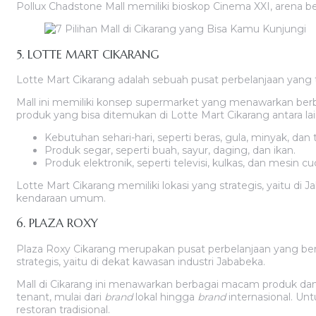
Pollux Chadstone Mall memiliki bioskop Cinema XXI, arena b
5. LOTTE MART CIKARANG
Lotte Mart Cikarang adalah sebuah pusat perbelanjaan yang te
Mall ini memiliki konsep supermarket yang menawarkan berba
produk yang bisa ditemukan di Lotte Mart Cikarang antara lai
Kebutuhan sehari-hari, seperti beras, gula, minyak, dan t
Produk segar, seperti buah, sayur, daging, dan ikan.
Produk elektronik, seperti televisi, kulkas, dan mesin cuc
Lotte Mart Cikarang memiliki lokasi yang strategis, yaitu di
kendaraan umum.
6. PLAZA ROXY
Plaza Roxy Cikarang merupakan pusat perbelanjaan yang berlo
strategis, yaitu di dekat kawasan industri Jababeka.
Mall di Cikarang ini menawarkan berbagai macam produk dan 
tenant, mulai dari
brand
lokal hingga
brand
internasional. Unt
restoran tradisional.