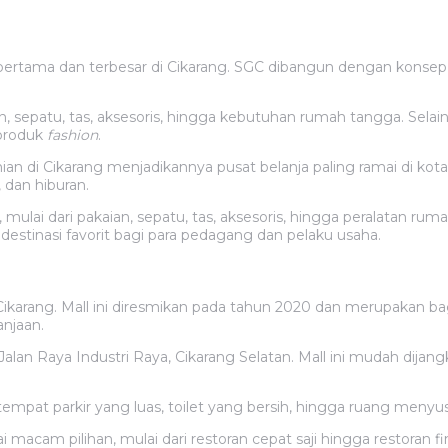
pertama dan terbesar di Cikarang. SGC dibangun dengan konsep pa
 sepatu, tas, aksesoris, hingga kebutuhan rumah tangga. Selai
produk
fashion
.
nian di Cikarang menjadikannya pusat belanja paling ramai di kota
 dan hiburan.
lai dari pakaian, sepatu, tas, aksesoris, hingga peralatan ruma
estinasi favorit bagi para pedagang dan pelaku usaha.
 Cikarang. Mall ini diresmikan pada tahun 2020 dan merupakan b
anjaan.
i Jalan Raya Industri Raya, Cikarang Selatan. Mall ini mudah dija
ri tempat parkir yang luas, toilet yang bersih, hingga ruang menyu
i macam pilihan, mulai dari restoran cepat saji hingga restoran f