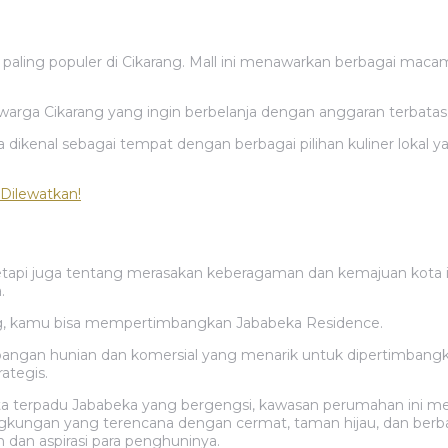
paling populer di Cikarang. Mall ini menawarkan berbagai macam p
i warga Cikarang yang ingin berbelanja dengan anggaran terbatas
a dikenal sebagai tempat dengan berbagai pilihan kuliner lokal ya
Dilewatkan!
tetapi juga tentang merasakan keberagaman dan kemajuan kota in
.
ang, kamu bisa mempertimbangkan Jababeka Residence.
angan hunian dan komersial yang menarik untuk dipertimbang
rategis.
kota terpadu Jababeka yang bergengsi, kawasan perumahan ini 
ungan yang terencana dengan cermat, taman hijau, dan berbagai
dan aspirasi para penghuninya.