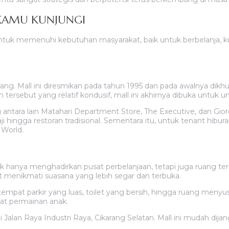
A KAMU KUNJUNGI
tuk memenuhi kebutuhan masyarakat, baik untuk berbelanja, kuli
karang. Mall ini diresmikan pada tahun 1995 dan pada awalnya d
rsebut yang relatif kondusif, mall ini akhirnya dibuka untuk 
 antara lain Matahari Department Store, The Executive, dan Gior
ji hingga restoran tradisional. Sementara itu, untuk tenant hibura
 World.
dak hanya menghadirkan pusat perbelanjaan, tetapi juga ruang te
 menikmati suasana yang lebih segar dan terbuka.
ri tempat parkir yang luas, toilet yang bersih, hingga ruang meny
usat permainan anak.
di Jalan Raya Industri Raya, Cikarang Selatan. Mall ini mudah dija