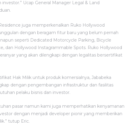
dan investor.” Ucap General Manager Legal & Land
duan.
a Residence juga memperkenalkan Ruko Hollywood
 unggulan dengan beragam fitur baru yang belum pernah
apun seperti Dedicated Motorcycle Parking, Bicycle
ace, dan Hollywood Instagrammable Spots. Ruko Hollywood
eranyar yang akan dilengkapi dengan legalitas bersertifikat
fikat Hak Milik untuk produk komersialnya, Jababeka
kap dengan pengembangan infrastruktur dan fasilitas
tuhan pelaku bisnis dan investor.
utuhan pasar namun kami juga memperhatikan kenyamanan
nvestor dengan menjadi developer pionir yang memberikan
k.” tutup Eric.