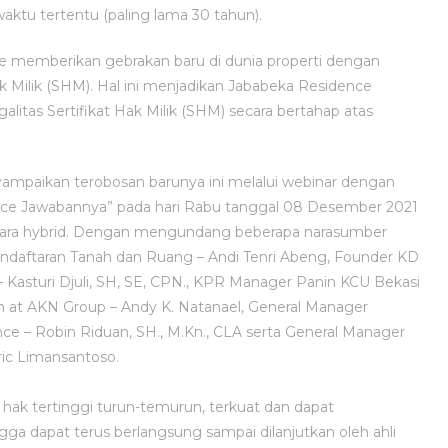
ktu tertentu (paling lama 30 tahun).
e memberikan gebrakan baru di dunia properti dengan
k Milik (SHM). Hal ini menjadikan Jababeka Residence
litas Sertifikat Hak Milik (SHM) secara bertahap atas
paikan terobosan barunya ini melalui webinar dengan
nce Jawabannya” pada hari Rabu tanggal 08 Desember 2021
secara hybrid. Dengan mengundang beberapa narasumber
ndaftaran Tanah dan Ruang – Andi Tenri Abeng, Founder KD
– Kasturi Djuli, SH, SE, CPN., KPR Manager Panin KCU Bekasi
an at AKN Group – Andy K. Natanael, General Manager
 – Robin Riduan, SH., M.Kn., CLA serta General Manager
ic Limansantoso.
h hak tertinggi turun-temurun, terkuat dan dapat
ga dapat terus berlangsung sampai dilanjutkan oleh ahli