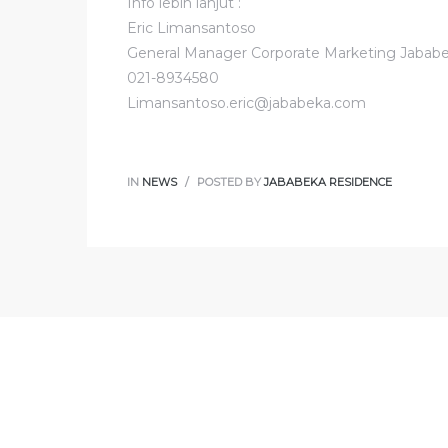
Info lebih lanjut :
Eric Limansantoso
General Manager Corporate Marketing Jabab
021-8934580
Limansantoso.eric@jababeka.com
IN
NEWS
POSTED BY
JABABEKA RESIDENCE