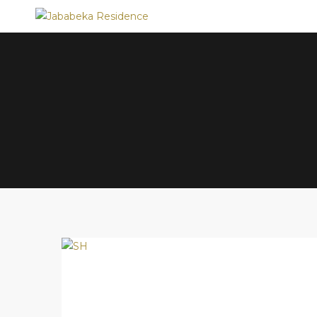
JABABEKA
RESIDENCE
Bring
Better
Quality
of
Life