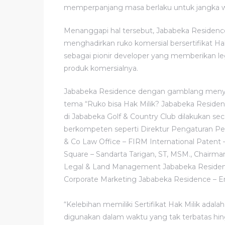
memperpanjang masa berlaku untuk jangka wa
Menanggapi hal tersebut, Jababeka Residenc
menghadirkan ruko komersial bersertifikat Ha
sebagai pionir developer yang memberikan lega
produk komersialnya.
Jababeka Residence dengan gamblang menyam
tema “Ruko bisa Hak Milik? Jababeka Reside
di Jababeka Golf & Country Club dilakukan 
berkompeten seperti Direktur Pengaturan Pe
& Co Law Office – FIRM International Patent 
Square – Sandarta Tarigan, ST, MSM., Chairm
Legal & Land Management Jababeka Residence
Corporate Marketing Jababeka Residence – Er
“Kelebihan memiliki Sertifikat Hak Milik adala
digunakan dalam waktu yang tak terbatas hing