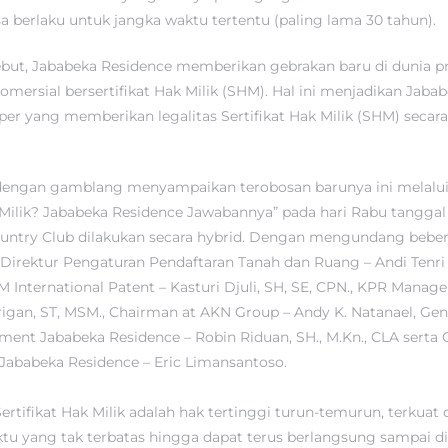
erlaku untuk jangka waktu tertentu (paling lama 30 tahun).
but, Jababeka Residence memberikan gebrakan baru di dunia p
mersial bersertifikat Hak Milik (SHM). Hal ini menjadikan Jaba
per yang memberikan legalitas Sertifikat Hak Milik (SHM) secar
dengan gamblang menyampaikan terobosan barunya ini melalu
Milik? Jababeka Residence Jawabannya” pada hari Rabu tangga
Country Club dilakukan secara hybrid. Dengan mengundang bebe
Direktur Pengaturan Pendaftaran Tanah dan Ruang – Andi Tenr
M International Patent – Kasturi Djuli, SH, SE, CPN., KPR Manag
rigan, ST, MSM., Chairman at AKN Group – Andy K. Natanael, Ge
ent Jababeka Residence – Robin Riduan, SH., M.Kn., CLA serta
Jababeka Residence – Eric Limansantoso.
ertifikat Hak Milik adalah hak tertinggi turun-temurun, terkuat
u yang tak terbatas hingga dapat terus berlangsung sampai dil