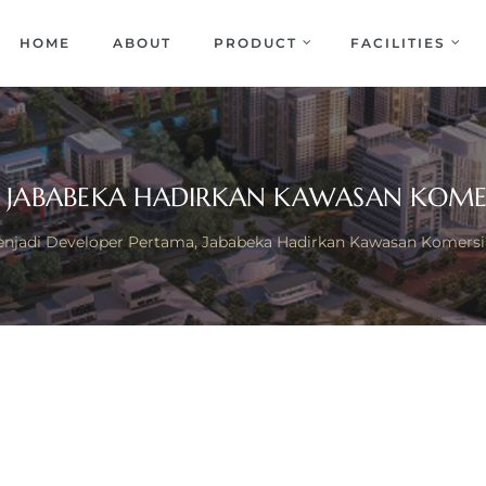
EKA
ENCE
HOME
ABOUT
PRODUCT
FACILITIES
 JABABEKA HADIRKAN KAWASAN KOMERS
njadi Developer Pertama, Jababeka Hadirkan Kawasan Komersial