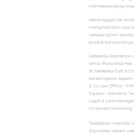
memperpanjang masa b
Menanggapi hal terse
menghadirkan ruko ko
sebagai pionir develo
produk komersialnya.
Jababeka Residence 
tema “Ruko bisa Hak 
di Jababeka Golf & 
berkompeten seperti 
& Co Law Office – FIR
Square – Sandarta Ta
Legal & Land Managem
Corporate Marketing 
“Kelebihan memiliki S
digunakan dalam wakt