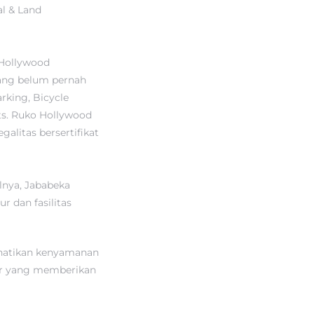
al & Land
 Hollywood
yang belum pernah
rking, Bicycle
ts. Ruko Hollywood
alitas bersertifikat
lnya, Jababeka
 dan fasilitas
hatikan kenyamanan
nir yang memberikan