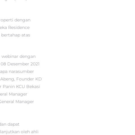
roperti dengan
beka Residence
a bertahap atas
i webinar dengan
l 08 Desember 2021
rapa narasumber
i Abeng, Founder KD
er Panin KCU Bekasi
neral Manager
 General Manager
 dan dapat
anjutkan oleh ahli