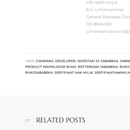
Info lebih lanjut :
Eric Limansantoso
General Manager Cor
021-8934580
Limansantoso.eric@
TAGS:
CIKARANG
,
DEVELOPER
,
INVESTASI DI JABABEKA
,
JABA
PRODUCT KNOWLEDGE RUKO
,
ROTTERDAM JABABEKA
,
RUKO 
RUKOJABABEKA
,
SERTIFIKAT HAK MILIK
,
SERTIFIKATHAKMILI
RELATED POSTS