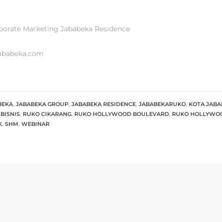
porate Marketing Jababeka Residence
jababeka.com
BEKA
,
JABABEKA GROUP
,
JABABEKA RESIDENCE
,
JABABEKARUKO
,
KOTA JABA
BISNIS
,
RUKO CIKARANG
,
RUKO HOLLYWOOD BOULEVARD
,
RUKO HOLLYWOO
K
,
SHM
,
WEBINAR