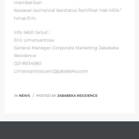
memberikan
kawasan komersial berstatus Sertifikat Hak Milik.”
tutup Eric.
Info lebih lanjut :
Eric Limansantoso
General Manager Corporate Marketing Jababeka
Residence
021-8934580
Limansantoso.eric@jababeka.com
IN
NEWS
POSTED BY
JABABEKA RESIDENCE