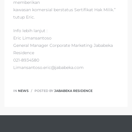
memberikan
kawasan komersial berstatus Sertifikat Hak Milik.”
tutup Eric.
Info lebih lanjut :
Eric Limansantoso
General Manager Corporate Marketing Jababeka
Residence
021-8934580
Limansantoso.eric@jababeka.com
IN
NEWS
POSTED BY
JABABEKA RESIDENCE