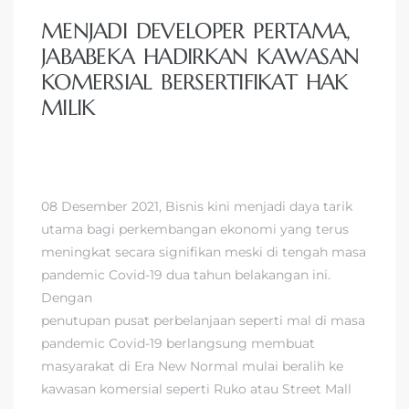
MENJADI DEVELOPER PERTAMA,
JABABEKA HADIRKAN KAWASAN
KOMERSIAL BERSERTIFIKAT HAK
MILIK
08 Desember 2021, Bisnis kini menjadi daya tarik
utama bagi perkembangan ekonomi yang terus
meningkat secara signifikan meski di tengah masa
pandemic Covid-19 dua tahun belakangan ini.
Dengan
penutupan pusat perbelanjaan seperti mal di masa
pandemic Covid-19 berlangsung membuat
masyarakat di Era New Normal mulai beralih ke
kawasan komersial seperti Ruko atau Street Mall