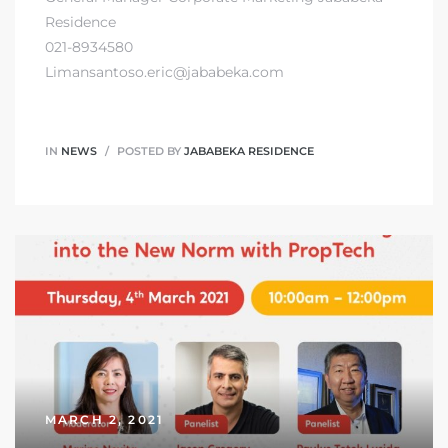
Residence
021-8934580
Limansantoso.eric@jababeka.com
IN
NEWS
POSTED BY
JABABEKA RESIDENCE
MARCH 2, 2021