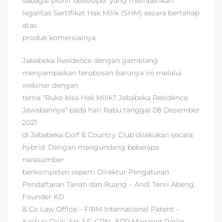
sebagai pionir developer yang memberikan
legalitas Sertifikat Hak Milik (SHM) secara bertahap
atas
produk komersialnya.
Jababeka Residence dengan gamblang
menyampaikan terobosan barunya ini melalui
webinar dengan
tema “Ruko bisa Hak Milik? Jababeka Residence
Jawabannya” pada hari Rabu tanggal 08 Desember
2021
di Jababeka Golf & Country Club dilakukan secara
hybrid. Dengan mengundang beberapa
narasumber
berkompeten seperti Direktur Pengaturan
Pendaftaran Tanah dan Ruang – Andi Tenri Abeng,
Founder KD
& Co Law Office – FIRM International Patent –
Kasturi Djuli, SH, SE, CPN., KPR Manager Panin